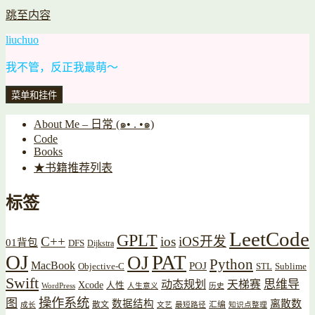
跳至内容
liuchuo
我不管，反正我最萌～
菜单和挂件
About Me – 日常 (๑• . •๑)
Code
Books
★书籍推荐列表
标签
LeetCode
GPLT
C++
ios
iOS开发
01背包
DFS
Dijkstra
OJ
PAT
OJ
Python
MacBook
POJ
Objective-C
STL
Sublime
Swift
思维导
动态规划
天梯赛
Xcode
人性
WordPress
人生意义
历史
操作系统
图
数据结构
离散数
散文
汇编
成长
文艺
最短路径
知识点整理