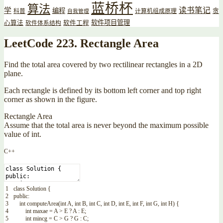
蓝桥杯
算法
读书笔记
学
编程
贪
科普
计算机组成原理
自我管理
软件项目管理
心算法
软件工程
软件体系结构
LeetCode 223. Rectangle Area
Find the total area covered by two rectilinear rectangles in a 2D
plane.
Each rectangle is defined by its bottom left corner and top right
corner as shown in the figure.
Rectangle Area
Assume that the total area is never beyond the maximum possible
value of int.
C++
1
class
Solution
{
2
public
:
3
int
computeArea
(
int
A
,
int
B
,
int
C
,
int
D
,
int
E
,
int
F
,
int
G
,
int
H
)
{
4
int
maxae
=
A
>
E
?
A
:
E
;
5
int
mincg
=
C
>
G
?
G
:
C
;