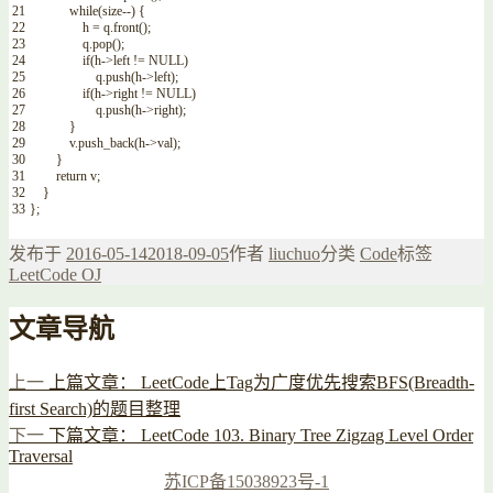
21
while
(
size
--
)
{
22
h
=
q
.
front
(
)
;
23
q
.
pop
(
)
;
24
if
(
h
->
left
!=
NULL
)
25
q
.
push
(
h
->
left
)
;
26
if
(
h
->
right
!=
NULL
)
27
q
.
push
(
h
->
right
)
;
28
}
29
v
.
push_back
(
h
->
val
)
;
30
}
31
return
v
;
32
}
33
}
;
发布于
2016-05-14
2018-09-05
作者
liuchuo
分类
Code
标签
LeetCode OJ
文章导航
上一
上篇文章：
LeetCode上Tag为广度优先搜索BFS(Breadth-
first Search)的题目整理
下一
下篇文章：
LeetCode 103. Binary Tree Zigzag Level Order
Traversal
苏ICP备15038923号-1