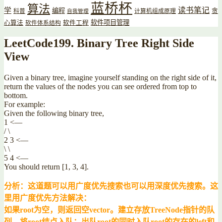
蓝桥杯
算法
读书笔记
学
编程
贪
科普
计算机组成原理
自我管理
软件项目管理
心算法
软件工程
软件体系结构
LeetCode199. Binary Tree Right Side
View
Given a binary tree, imagine yourself standing on the right side of it,
return the values of the nodes you can see ordered from top to
bottom.
For example:
Given the following binary tree,
1 <—
/ \
2 3 <—
\ \
5 4 <—
You should return [1, 3, 4].
分析：这道题可以用广度优先搜索也可以用深度优先搜索。这
里用广度优先方法解决：
如果root为空，则返回空vector。
建立存放TreeNode指针的队
列，将root结点入队；
出队root的同时入队root的存在的left和