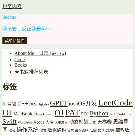
跳至内容
liuchuo
我不管，反正我最萌～
菜单和挂件
About Me – 日常 (๑• . •๑)
Code
Books
★书籍推荐列表
标签
LeetCode
GPLT
C++
ios
iOS开发
01背包
DFS
Dijkstra
OJ
PAT
OJ
Python
MacBook
POJ
Objective-C
STL
Sublime
Swift
思维导
动态规划
天梯赛
Xcode
人性
WordPress
人生意义
历史
操作系统
图
数据结构
离散数
散文
汇编
成长
文艺
最短路径
知识点整理