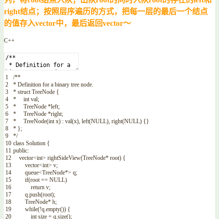
right结点；
按照层序遍历的方式，把每一层的最后一个结点
的值存入vector中，最后返回vector～
C++
1
/**
2
* Definition for a binary tree node.
3
* struct TreeNode {
4
* int val;
5
* TreeNode *left;
6
* TreeNode *right;
7
* TreeNode(int x) : val(x), left(NULL), right(NULL) {}
8
* };
9
*/
10
class
Solution
{
11
public
:
12
vector
<
int
>
rightSideView
(
TreeNode
*
root
)
{
13
vector
<
int
>
v
;
14
queue
<
TreeNode
*
>
q
;
15
if
(
root
==
NULL
)
16
return
v
;
17
q
.
push
(
root
)
;
18
TreeNode
*
h
;
19
while
(
!
q
.
empty
(
)
)
{
20
int
size
=
q
.
size
(
)
;