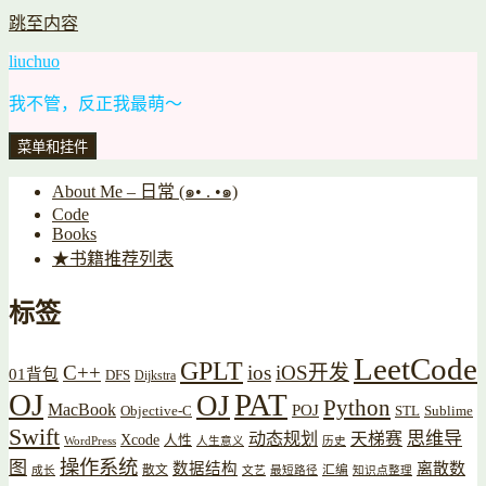
跳至内容
liuchuo
我不管，反正我最萌～
菜单和挂件
About Me – 日常 (๑• . •๑)
Code
Books
★书籍推荐列表
标签
LeetCode
GPLT
C++
ios
iOS开发
01背包
DFS
Dijkstra
OJ
PAT
OJ
Python
MacBook
POJ
Objective-C
STL
Sublime
Swift
思维导
动态规划
天梯赛
Xcode
人性
WordPress
人生意义
历史
操作系统
图
数据结构
离散数
散文
汇编
成长
文艺
最短路径
知识点整理