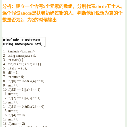
分析：建立一个含有5个元素的数组，分别代表abcde五个人。
逐个假设abcde是扶老奶奶过街的人，判断他们说话为真的个
数是否为2，为2的时候输出
1
#include <iostream>
2
using
namespace
std
;
3
int
main
(
)
{
4
for
(
int
i
=
0
;
i
<
5
;
i
++
)
{
5
int
a
[
5
]
=
{
0
}
;
6
a
[
i
]
=
1
;
7
int
sum
=
0
;
8
if
(
a
[
0
]
==
0
&&
a
[
4
]
==
0
)
9
sum
++
;
10
if
(
a
[
2
]
==
1
||
a
[
4
]
==
1
)
11
sum
++
;
12
if
(
a
[
2
]
==
1
||
a
[
3
]
==
1
)
13
sum
++
;
14
if
(
a
[
1
]
==
0
&&
a
[
2
]
==
0
)
15
sum
++
;
16
if
(
a
[
4
]
==
0
)
17
sum
++
;
18
if
(
sum
==
2
)