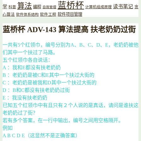
蓝桥杯
算法
读书笔记
学
编程
贪
科普
计算机组成原理
自我管理
软件项目管理
心算法
软件工程
软件体系结构
蓝桥杯 ADV-143 算法提高 扶老奶奶过街
一共有5个红领巾，编号分别为A、B、C、D、E，老奶奶被他
们其中一个扶过了马路。
五个红领巾各自说话：
A ：我和E都没有扶老奶奶
B ：老奶奶是被C和E其中一个扶过大街的
C ：老奶奶是被我和D其中一个扶过大街的
D ：B和C都没有扶老奶奶过街
E ：我没有扶老奶奶
已知五个红领巾中有且只有２个人说的是真话，请问是谁扶这
老奶奶过了街？
若有多个答案，在一行中输出，编号之间用空格隔开。
例如
A B C D E（这显然不是正确答案）