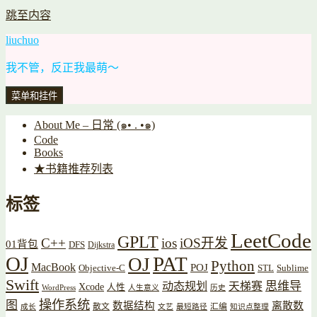
跳至内容
liuchuo
我不管，反正我最萌～
菜单和挂件
About Me – 日常 (๑• . •๑)
Code
Books
★书籍推荐列表
标签
LeetCode
GPLT
C++
ios
iOS开发
01背包
DFS
Dijkstra
OJ
PAT
OJ
Python
MacBook
POJ
Objective-C
STL
Sublime
Swift
思维导
动态规划
天梯赛
Xcode
人性
WordPress
人生意义
历史
操作系统
图
数据结构
离散数
散文
汇编
成长
文艺
最短路径
知识点整理