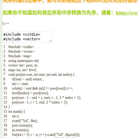
先序的递归过程中，就可以把根结点下标index及所对应的值存储在ma
如果你不知道如何将后序和中序转换为先序，请看：
https://ww
C++
1
#include <cstdio>
2
#include <vector>
3
#include <map>
4
using
namespace
std
;
5
vector
<
int
>
post
,
in
;
6
map
<
int
,
int
>
level
;
7
void
pre
(
int
root
,
int
start
,
int
end
,
int
index
)
{
8
if
(
start
>
end
)
return
;
9
int
i
=
start
;
10
while
(
i
<
end
&&
in
[
i
]
!=
post
[
root
]
)
i
++
;
11
level
[
index
]
=
post
[
root
]
;
12
pre
(
root
-
1
-
end
+
i
,
start
,
i
-
1
,
2
*
index
+
1
)
;
13
pre
(
root
-
1
,
i
+
1
,
end
,
2
*
index
+
2
)
;
14
}
15
int
main
(
)
{
16
int
n
;
17
scanf
(
"%d"
,
&n
)
;
18
post
.
resize
(
n
)
;
19
in
.
resize
(
n
)
;
20
for
(
int
i
=
0
;
i
<
n
;
i
++
)
scanf
(
"%d"
,
&post
[
i
]
)
;