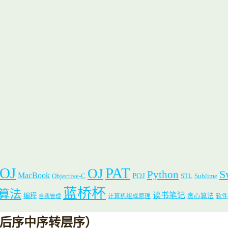
 OJ
PAT
OJ
S
Python
MacBook
POJ
Objective-C
STL
Sublime
蓝桥杯
算法
读书笔记
编程
贪心算法
计算机组成原理
软件
自我管理
T甲级真题（后序中序转层序）