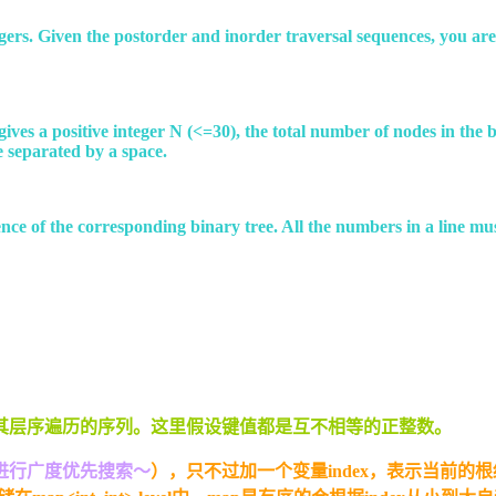
ntegers. Given the postorder and inorder traversal sequences, you ar
ne gives a positive integer N (<=30), the total number of nodes in th
e separated by a space.
quence of the corresponding binary tree. All the numbers in a line m
其层序遍历的序列。这里假设键值都是互不相等的正整数。
进行广度优先搜索～
），只不过加一个变量index，表示当前