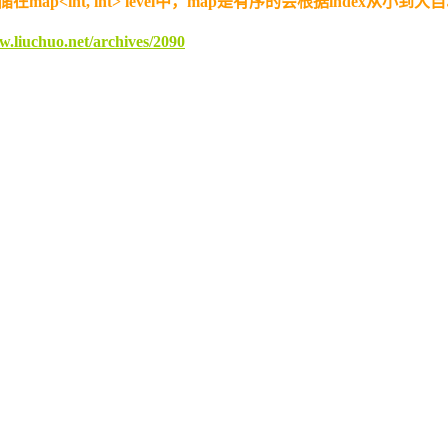
p<int, int> level中，map是有序的会根据index从
w.liuchuo.net/archives/2090