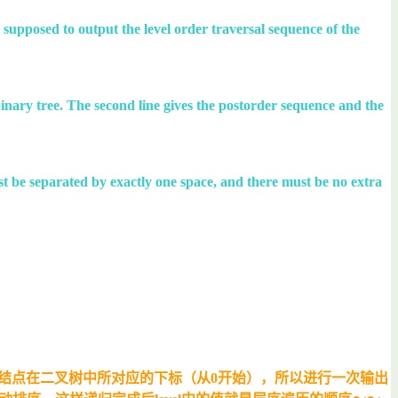
e supposed to output the level order traversal sequence of the
e binary tree. The second line gives the postorder sequence and the
ust be separated by exactly one space, and there must be no extra
的根结点在二叉树中所对应的下标（从0开始），所以进行一次输出