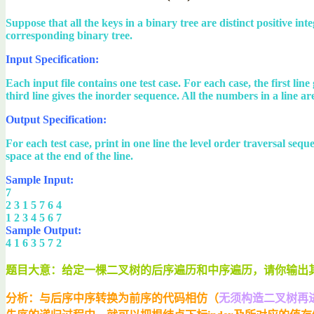
Suppose that all the keys in a binary tree are distinct positive i
corresponding binary tree.
Input Specification:
Each input file contains one test case. For each case, the first li
third line gives the inorder sequence. All the numbers in a line ar
Output Specification:
For each test case, print in one line the level order traversal se
space at the end of the line.
Sample Input:
7
2 3 1 5 7 6 4
1 2 3 4 5 6 7
Sample Output:
4 1 6 3 5 7 2
题目大意：给定一棵二叉树的后序遍历和中序遍历，请你输出
分析：与后序中序转换为前序的代码相仿（
无须构造二叉树再