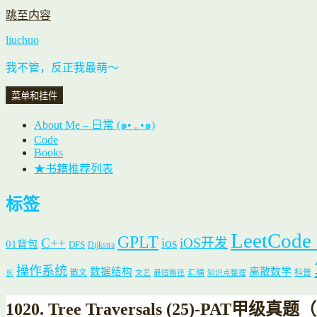
跳至内容
liuchuo
我不管，反正我最萌～
菜单和挂件
About Me – 日常 (๑• . •๑)
Code
Books
★书籍推荐列表
标签
LeetCode
GPLT
C++
ios
iOS开发
01背包
DFS
Dijkstra
操作系统
数据结构
离散数学
散文
汇编
科普
长
文艺
最短路径
知识点整理
1020. Tree Traversals (25)-PA