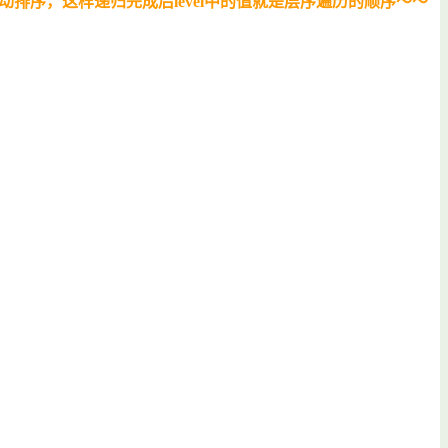
小到大自动排序，这样递归完成后level中的值就是层序遍历的顺序～～