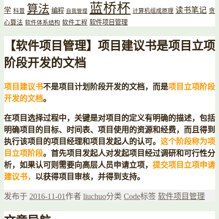
蓝桥杯
算法
读书笔记
学
编程
贪
科普
计算机组成原理
自我管理
软件项目管理
心算法
软件工程
软件体系结构
【软件项目管理】项目建议书是项目立项
阶段开发的文档
项目建议书
不是项目计划阶段开发的文档，而是
项目立项阶段
开发的文档
。
在项目选择过程中，关键是对项目的定义有明确的描述，包括
明确项目的目标、时间表、项目使用的资源和经费，而且得到
执行该项目的项目经理和项目发起人的认可。
这个阶段称为项
目立项阶段
。首先项目发起人对发起项目经过调研和可行性分
析，如果认可则需要向高层人员申请立项，
提交项目立项申请
建议书，
以获得项目审核，并得到支持。
发布于
2016-11-01
作者
liuchuo
分类
Code
标签
软件项目管理