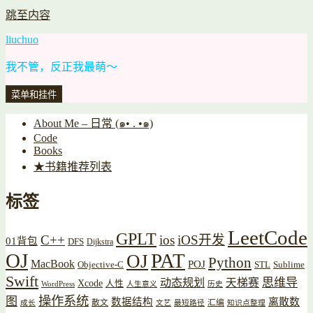
跳至内容
liuchuo
我不管，反正我最萌～
菜单和挂件
About Me – 日常 (๑• . •๑)
Code
Books
★书籍推荐列表
标签
LeetCode
GPLT
C++
ios
iOS开发
01背包
DFS
Dijkstra
OJ
PAT
OJ
Python
MacBook
POJ
Objective-C
STL
Sublime
Swift
思维导
动态规划
天梯赛
Xcode
人性
WordPress
人生意义
历史
操作系统
图
数据结构
离散数
散文
汇编
成长
文艺
最短路径
知识点整理