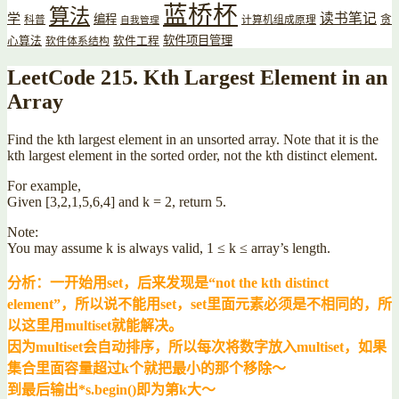
蓝桥杯
算法
读书笔记
学
编程
贪
科普
计算机组成原理
自我管理
软件项目管理
心算法
软件工程
软件体系结构
LeetCode 215. Kth Largest Element in an
Array
Find the kth largest element in an unsorted array. Note that it is the
kth largest element in the sorted order, not the kth distinct element.
For example,
Given [3,2,1,5,6,4] and k = 2, return 5.
Note:
You may assume k is always valid, 1 ≤ k ≤ array’s length.
分析：一开始用set，后来发现是“not the kth distinct
element”，所以说不能用set，set里面元素必须是不相同的，所
以这里用multiset就能解决。
因为multiset会自动排序，所以每次将数字放入multiset，如果
集合里面容量超过k个就把最小的那个移除～
到最后输出*s.begin()即为第k大～