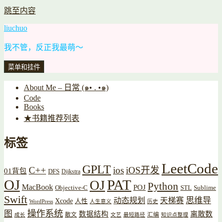
跳至内容
liuchuo
我不管，反正我最萌～
菜单和挂件
About Me – 日常 (๑• . •๑)
Code
Books
★书籍推荐列表
标签
LeetCode
GPLT
C++
ios
iOS开发
01背包
DFS
Dijkstra
OJ
PAT
OJ
Python
MacBook
POJ
Objective-C
STL
Sublime
Swift
思维导
动态规划
天梯赛
Xcode
人性
WordPress
人生意义
历史
操作系统
图
数据结构
离散数
散文
汇编
成长
文艺
最短路径
知识点整理