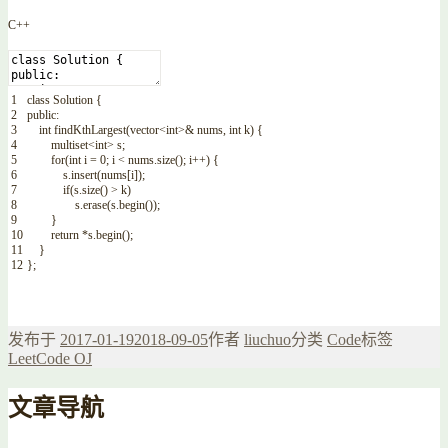
C++
1
class
Solution
{
2
public
:
3
int
findKthLargest
(
vector
<
int
>
&
nums
,
int
k
)
{
4
multiset
<
int
>
s
;
5
for
(
int
i
=
0
;
i
<
nums
.
size
(
)
;
i
++
)
{
6
s
.
insert
(
nums
[
i
]
)
;
7
if
(
s
.
size
(
)
>
k
)
8
s
.
erase
(
s
.
begin
(
)
)
;
9
}
10
return
*
s
.
begin
(
)
;
11
}
12
}
;
发布于
2017-01-19
2018-09-05
作者
liuchuo
分类
Code
标签
LeetCode OJ
文章导航