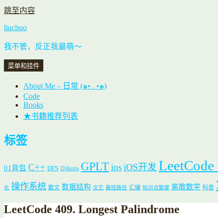
跳至内容
liuchuo
我不管，反正我最萌～
菜单和挂件
About Me – 日常 (๑• . •๑)
Code
Books
★书籍推荐列表
标签
LeetCode
GPLT
C++
ios
iOS开发
01背包
DFS
Dijkstra
操作系统
数据结构
离散数学
散文
汇编
科普
长
文艺
最短路径
知识点整理
LeetCode 409. Longest Palindrome