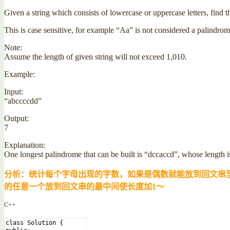
Given a string which consists of lowercase or uppercase letters, find th
This is case sensitive, for example “Aa” is not considered a palindrom
Note:
Assume the length of given string will not exceed 1,010.
Example:
Input:
“abccccdd”
Output:
7
Explanation:
One longest palindrome that can be built is “dccaccd”, whose length i
分析：统计每个字母出现的字数，如果是偶数就能放到回文串里；
的任意一个放到回文串的最中间使长度加1～
C++