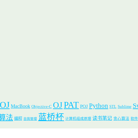
 OJ
PAT
OJ
S
Python
MacBook
POJ
Objective-C
STL
Sublime
蓝桥杯
算法
读书笔记
编程
贪心算法
计算机组成原理
软件
自我管理