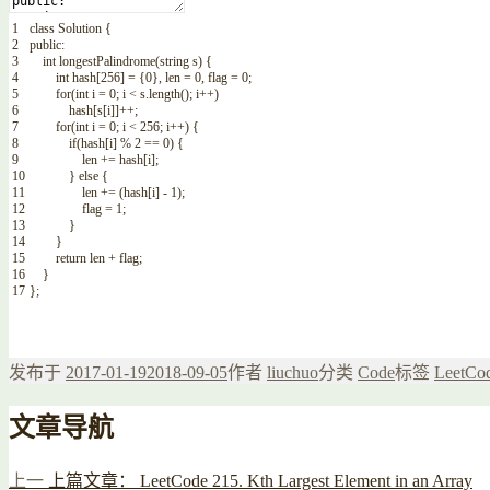
1
class
Solution
{
2
public
:
3
int
longestPalindrome
(
string
s
)
{
4
int
hash
[
256
]
=
{
0
}
,
len
=
0
,
flag
=
0
;
5
for
(
int
i
=
0
;
i
<
s
.
length
(
)
;
i
++
)
6
hash
[
s
[
i
]
]
++
;
7
for
(
int
i
=
0
;
i
<
256
;
i
++
)
{
8
if
(
hash
[
i
]
%
2
==
0
)
{
9
len
+=
hash
[
i
]
;
10
}
else
{
11
len
+=
(
hash
[
i
]
-
1
)
;
12
flag
=
1
;
13
}
14
}
15
return
len
+
flag
;
16
}
17
}
;
发布于
2017-01-19
2018-09-05
作者
liuchuo
分类
Code
标签
LeetCo
文章导航
上一
上篇文章：
LeetCode 215. Kth Largest Element in an Array