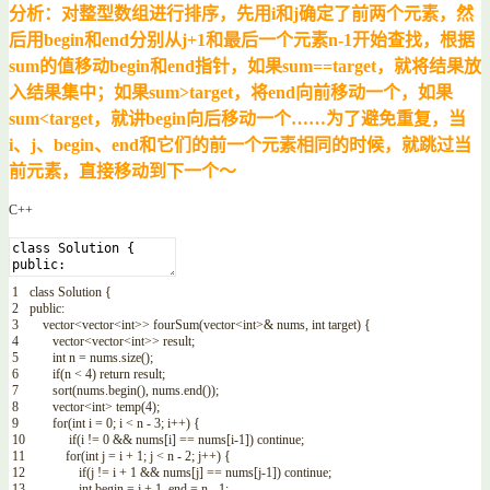
分析：对整型数组进行排序，先用i和j确定了前两个元素，然
后用begin和end分别从j+1和最后一个元素n-1开始查找，根据
sum的值移动begin和end指针，如果sum==target，就将结果放
入结果集中；如果sum>target，将end向前移动一个，如果
sum<target，就讲begin向后移动一个……为了避免重复，当
i、j、begin、end和它们的前一个元素相同的时候，就跳过当
前元素，直接移动到下一个～
C++
1
class
Solution
{
2
public
:
3
vector
<
vector
<
int
>>
fourSum
(
vector
<
int
>
&
nums
,
int
target
)
{
4
vector
<
vector
<
int
>>
result
;
5
int
n
=
nums
.
size
(
)
;
6
if
(
n
<
4
)
return
result
;
7
sort
(
nums
.
begin
(
)
,
nums
.
end
(
)
)
;
8
vector
<
int
>
temp
(
4
)
;
9
for
(
int
i
=
0
;
i
<
n
-
3
;
i
++
)
{
10
if
(
i
!=
0
&&
nums
[
i
]
==
nums
[
i
-
1
]
)
continue
;
11
for
(
int
j
=
i
+
1
;
j
<
n
-
2
;
j
++
)
{
12
if
(
j
!=
i
+
1
&&
nums
[
j
]
==
nums
[
j
-
1
]
)
continue
;
13
int
begin
=
j
+
1
,
end
=
n
-
1
;