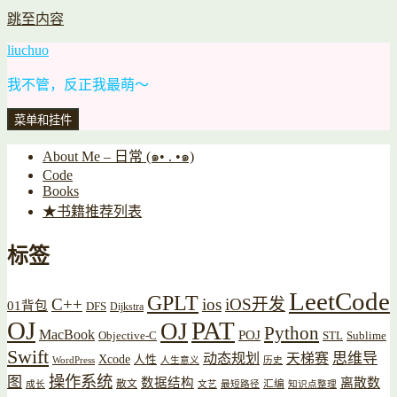
跳至内容
liuchuo
我不管，反正我最萌～
菜单和挂件
About Me – 日常 (๑• . •๑)
Code
Books
★书籍推荐列表
标签
LeetCode
GPLT
C++
ios
iOS开发
01背包
DFS
Dijkstra
OJ
PAT
OJ
Python
MacBook
POJ
Objective-C
STL
Sublime
Swift
思维导
动态规划
天梯赛
Xcode
人性
WordPress
人生意义
历史
操作系统
图
数据结构
离散数
散文
汇编
成长
文艺
最短路径
知识点整理