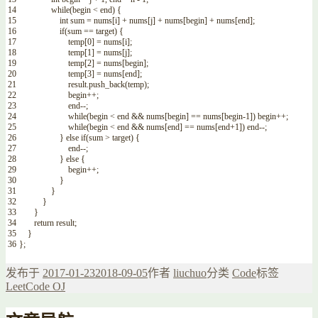
14
while
(
begin
<
end
)
{
15
int
sum
=
nums
[
i
]
+
nums
[
j
]
+
nums
[
begin
]
+
nums
[
end
]
;
16
if
(
sum
==
target
)
{
17
temp
[
0
]
=
nums
[
i
]
;
18
temp
[
1
]
=
nums
[
j
]
;
19
temp
[
2
]
=
nums
[
begin
]
;
20
temp
[
3
]
=
nums
[
end
]
;
21
result
.
push_back
(
temp
)
;
22
begin
++
;
23
end
--
;
24
while
(
begin
<
end
&&
nums
[
begin
]
==
nums
[
begin
-
1
]
)
begin
++
;
25
while
(
begin
<
end
&&
nums
[
end
]
==
nums
[
end
+
1
]
)
end
--
;
26
}
else
if
(
sum
>
target
)
{
27
end
--
;
28
}
else
{
29
begin
++
;
30
}
31
}
32
}
33
}
34
return
result
;
35
}
36
}
;
发布于
2017-01-23
2018-09-05
作者
liuchuo
分类
Code
标签
LeetCode OJ