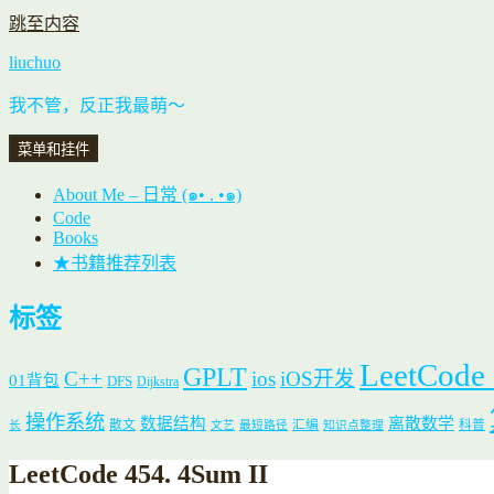
跳至内容
liuchuo
我不管，反正我最萌～
菜单和挂件
About Me – 日常 (๑• . •๑)
Code
Books
★书籍推荐列表
标签
LeetCode
GPLT
C++
ios
iOS开发
01背包
DFS
Dijkstra
操作系统
数据结构
离散数学
散文
汇编
科普
长
文艺
最短路径
知识点整理
LeetCode 454. 4Sum II