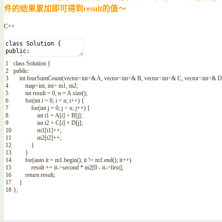
件的结果累加即可得到result的值～
C++
1
class
Solution
{
2
public
:
3
int
fourSumCount
(
vector
<
int
>
&
A
,
vector
<
int
>
&
B
,
vector
<
int
>
&
C
,
vector
<
int
>
&
D
4
map
<
int
,
int
>
m1
,
m2
;
5
int
result
=
0
,
n
=
A
.
size
(
)
;
6
for
(
int
i
=
0
;
i
<
n
;
i
++
)
{
7
for
(
int
j
=
0
;
j
<
n
;
j
++
)
{
8
int
t1
=
A
[
i
]
+
B
[
j
]
;
9
int
t2
=
C
[
i
]
+
D
[
j
]
;
10
m1
[
t1
]
++
;
11
m2
[
t2
]
++
;
12
}
13
}
14
for
(
auto
it
=
m1
.
begin
(
)
;
it
!=
m1
.
end
(
)
;
it
++
)
15
result
+=
it
->
second
*
m2
[
0
-
it
->
first
]
;
16
return
result
;
17
}
18
}
;