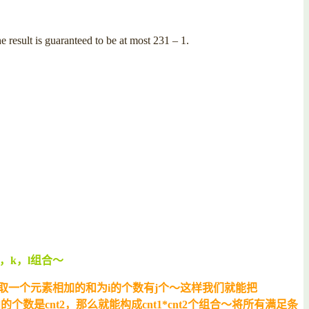
 result is guaranteed to be at most 231 – 1.
j，k，l组合～
中各取一个元素相加的和为i的个数有j个～这样我们就能把
m]的个数是cnt2，那么就能构成cnt1*cnt2个组合～将所有满足条