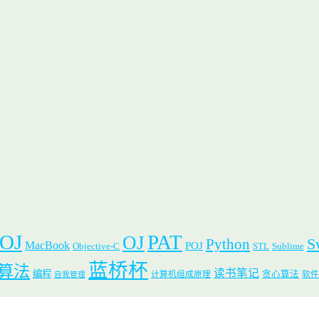
 OJ
PAT
OJ
S
Python
MacBook
POJ
Objective-C
STL
Sublime
蓝桥杯
算法
读书笔记
编程
贪心算法
计算机组成原理
软件
自我管理