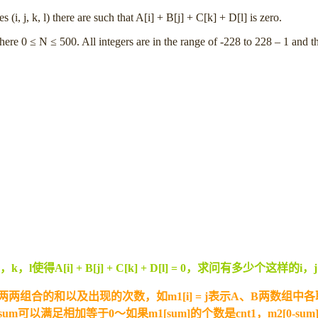
i, j, k, l) there are such that A[i] + B[j] + C[k] + D[l] is zero.
re 0 ≤ N ≤ 500. All integers are in the range of -228 to 228 – 1 and the
i] + B[j] + C[k] + D[l] = 0，求问有多少个这样的i，
两两组合的和以及出现的次数，如m1[i] = j表示A、B两数组
sum可以满足相加等于0～如果m1[sum]的个数是cnt1，m2[0-su