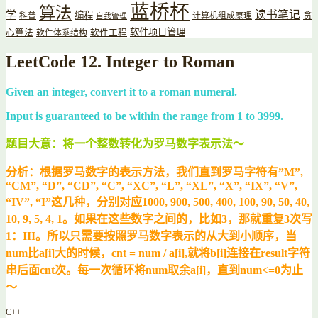
蓝桥杯
算法
读书笔记
学
编程
贪
科普
计算机组成原理
自我管理
软件项目管理
心算法
软件工程
软件体系结构
LeetCode 12. Integer to Roman
Given an integer, convert it to a roman numeral.
Input is guaranteed to be within the range from 1 to 3999.
题目大意：将一个整数转化为罗马数字表示法～
分析：根据罗马数字的表示方法，我们直到罗马字符有”M”,
“CM”, “D”, “CD”, “C”, “XC”, “L”, “XL”, “X”, “IX”, “V”,
“IV”, “I”这几种，分别对应1000, 900, 500, 400, 100, 90, 50, 40,
10, 9, 5, 4, 1。如果在这些数字之间的，比如3，那就重复3次写
1：III。
所以只需要按照罗马数字表示的从大到小顺序，当
num比a[i]大的时候，cnt = num / a[i],就将b[i]连接在result字符
串后面cnt次。每一次循环将num取余a[i]，直到num<=0为止
～
C++