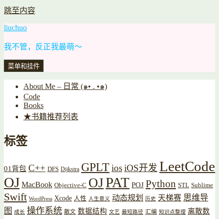
跳至内容
liuchuo
我不管，反正我最萌～
菜单和挂件
About Me – 日常 (๑• . •๑)
Code
Books
★书籍推荐列表
标签
LeetCode
GPLT
C++
ios
iOS开发
01背包
DFS
Dijkstra
OJ
PAT
OJ
Python
MacBook
POJ
Objective-C
STL
Sublime
Swift
思维导
动态规划
天梯赛
Xcode
人性
WordPress
人生意义
历史
操作系统
图
数据结构
离散数
散文
汇编
成长
文艺
最短路径
知识点整理