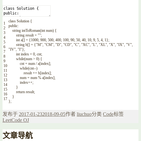
class
Solution
{
1
public
:
2
string
intToRoman
(
int
num
)
{
3
string
result
=
""
;
4
int
a
[
]
=
{
1000
,
900
,
500
,
400
,
100
,
90
,
50
,
40
,
10
,
9
,
5
,
4
,
1
}
;
5
string
b
[
]
=
{
"M"
,
"CM"
,
"D"
,
"CD"
,
"C"
,
"XC"
,
"L"
,
"XL"
,
"X"
,
"IX"
,
"V"
,
6
"IV"
,
"I"
}
;
7
int
index
=
0
,
cnt
;
8
while
(
num
>
0
)
{
9
cnt
=
num
/
a
[
index
]
;
10
while
(
cnt
--
)
11
result
+=
b
[
index
]
;
12
num
=
num
%
a
[
index
]
;
13
index
++
;
14
}
15
return
result
;
16
}
17
}
;
发布于
2017-01-23
2018-09-05
作者
liuchuo
分类
Code
标签
LeetCode OJ
文章导航