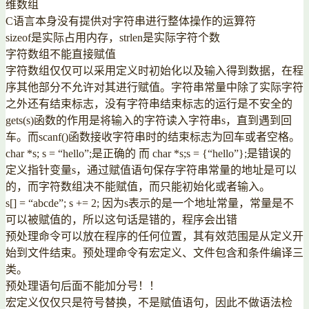
维数组
C语言本身没有提供对字符串进行整体操作的运算符
sizeof是实际占用内存，strlen是实际字符个数
字符数组不能直接赋值
字符数组仅仅可以采用定义时初始化以及输入得到数据，在程
序其他部分不允许对其进行赋值。字符串常量中除了实际字符
之外还有结束标志，没有字符串结束标志的运行是不安全的
gets(s)函数的作用是将输入的字符读入字符串s，直到遇到回
车。而scanf()函数接收字符串时的结束标志为回车或者空格。
char *s; s = “hello”;是正确的 而 char *s;s = {“hello”};是错误的
定义指针变量s，通过赋值语句保存字符串常量的地址是可以
的，而字符数组决不能赋值，而只能初始化或者输入。
s[] = “abcde”; s += 2; 因为s表示的是一个地址常量，常量是不
可以被赋值的，所以这句话是错的，程序会出错
预处理命令可以放在程序的任何位置，其有效范围是从定义开
始到文件结束。预处理命令有宏定义、文件包含和条件编译三
类。
预处理语句后面不能加分号！！
宏定义仅仅只是符号替换，不是赋值语句，因此不做语法检