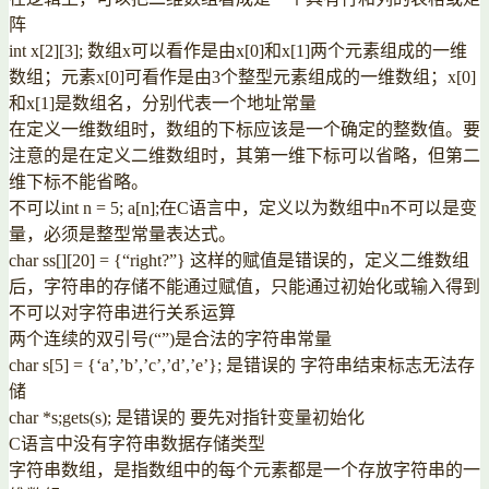
阵
int x[2][3]; 数组x可以看作是由x[0]和x[1]两个元素组成的一维
数组；元素x[0]可看作是由3个整型元素组成的一维数组；x[0]
和x[1]是数组名，分别代表一个地址常量
在定义一维数组时，数组的下标应该是一个确定的整数值。要
注意的是在定义二维数组时，其第一维下标可以省略，但第二
维下标不能省略。
不可以int n = 5; a[n];在C语言中，定义以为数组中n不可以是变
量，必须是整型常量表达式。
char ss[][20] = {“right?”} 这样的赋值是错误的，定义二维数组
后，字符串的存储不能通过赋值，只能通过初始化或输入得到
不可以对字符串进行关系运算
两个连续的双引号(“”)是合法的字符串常量
char s[5] = {‘a’,’b’,’c’,’d’,’e’}; 是错误的 字符串结束标志无法存
储
char *s;gets(s); 是错误的 要先对指针变量初始化
C语言中没有字符串数据存储类型
字符串数组，是指数组中的每个元素都是一个存放字符串的一