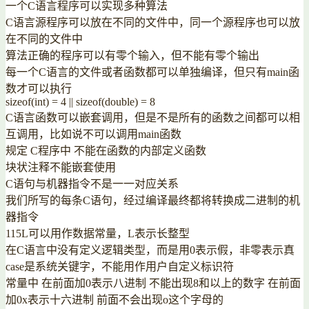
一个C语言程序可以实现多种算法
C语言源程序可以放在不同的文件中，同一个源程序也可以放
在不同的文件中
算法正确的程序可以有零个输入，但不能有零个输出
每一个C语言的文件或者函数都可以单独编译，但只有main函
数才可以执行
sizeof(int) = 4 || sizeof(double) = 8
C语言函数可以嵌套调用，但是不是所有的函数之间都可以相
互调用，比如说不可以调用main函数
规定 C程序中 不能在函数的内部定义函数
块状注释不能嵌套使用
C语句与机器指令不是一一对应关系
我们所写的每条C语句，经过编译最终都将转换成二进制的机
器指令
115L可以用作数据常量，L表示长整型
在C语言中没有定义逻辑类型，而是用0表示假，非零表示真
case是系统关键字，不能用作用户自定义标识符
常量中 在前面加0表示八进制 不能出现8和以上的数字 在前面
加0x表示十六进制 前面不会出现o这个字母的