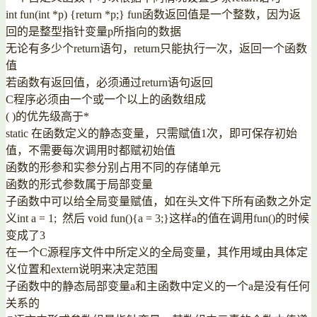
int fun(int *p) {return *p;} fun函数返回值是一个整数，因为返
回的是整型指针变量p所指向的数据
无论有多少个return语句，return只能执行一次，返回一个函数
值
若函数有返回值，必须通过return语句返回
C程序必须由一个或一个以上的函数组成
( )的优先级高于*
static 在函数定义的静态变量，只需赋值1次，即可保存初始
值，不需要每次调用时都赋初始值
函数的形参和实参分别占用不同的存储单元
函数的形式参数属于局部变量
子函数中可以给全局变量赋值，如在头文件下所有函数之外定
义int a = 1; 然后 void fun(){a = 3;}这样a的值在调用fun()的时候
变成了3
在一个C源程序文件中所定义的全局变量，其作用域由具体定
义位置和extern说明来决定范围
子函数中的静态局部变量a和主函数中定义的一个a是没有任何
关系的