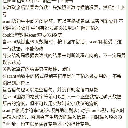
在printf语句中用%%输出一个%符号
负数取余后结果为负数：先按照正数时候情况算，然后加上负
号
scanf语句中中间无间隔符，可以空格或者tab或者回车隔开 不
能用逗号隔开 中间有逗号那必须用逗号隔开输入
double型数据scanf中要%lf格式
当scanf从键盘输入数据时，按下回车键后，scanf即接受了这
一行数据，不能修改
分支结构是根据表达式的结果来判断流程走向的，不一定是算
数表达式
关系运算符的结果只有两种，0和1
在scanf函数中的格式控制字符串是为了输入数据用的，不会
输出到屏幕上
复合语句也可以是空语句，并没有规定语句条数
在scanf函数的格式字符前可以加入一个正整数指定输入数据
所占的宽度，但不可以用实数制定小数位的宽度
scanf(“格式字符串”,输入项首地址列表) 对于double型，输入时
要输入l修饰，否则会产生错误的输入信息，同时输入项必须
为地址，也可以是保存变量地址的指针变量。