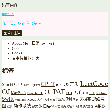
跳至内容
liuchuo
我不管，反正我最萌～
菜单和挂件
About Me – 日常 (๑• . •๑)
Code
Books
★书籍推荐列表
标签
LeetCode
GPLT
C++
ios
iOS开发
01背包
DFS
Dijkstra
OJ
PAT
OJ
Python
MacBook
POJ
Objective-C
STL
Sublime
Swift
思维导
动态规划
天梯赛
Xcode
人性
WordPress
人生意义
历史
操作系统
图
数据结构
离散数
散文
汇编
成长
文艺
最短路径
知识点整理