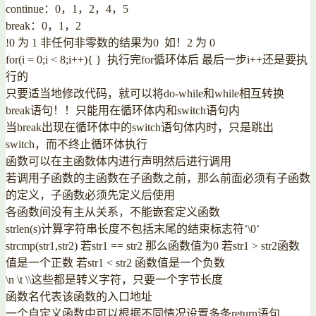
continue：0，1，2，4，5
break：0，1，2
!0 为 1 非任何非零数的结果为0 如！2 为 0
for(i = 0;i < 8;i++){ } 执行完for循环体后 最后一步i++还是要执
行的
只要适当地修改代码，就可以将do-while和while相互转换
break语句！！只能用在循环体内和switch语句内
当break出现在循环体中的switch语句体内时，只是跳出
switch，而不终止循环体执行
函数可以在主函数体内进行声明然后进行调用
若调用子函数的主函数在子函数之前，那么前面必须有子函数
的定义，子函数必须先定义后使用
各函数间没有主从关系，不能嵌套定义函数
strlen(s)计算字符串长度不包括末尾的结束标志符’\0’
strcmp(str1,str2) 若str1 == str2 那么函数值为0 若str1 > str2函数
值是一个正数 若str1 < str2 函数值是一个负数
\n \t \\这些都是转义字符，只要一个字节长度
函数名代表该函数的入口地址
一个自定义函数中可以根据不同情况设置多条return语句