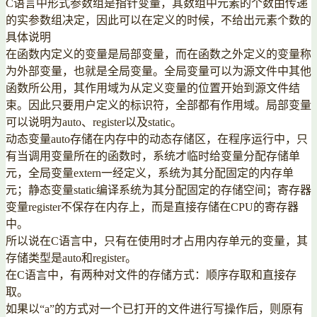
C语言中形式参数组是指针变量，其数组中元素的个数由传递
的实参数组决定，因此可以在定义的时候，不给出元素个数的
具体说明
在函数内定义的变量是局部变量，而在函数之外定义的变量称
为外部变量，也就是全局变量。全局变量可以为源文件中其他
函数所公用，其作用域为从定义变量的位置开始到源文件结
束。因此只要用户定义的标识符，全部都有作用域。局部变量
可以说明为auto、register以及static。
动态变量auto存储在内存中的动态存储区，在程序运行中，只
有当调用变量所在的函数时，系统才临时给变量分配存储单
元，全局变量extern一经定义，系统为其分配固定的内存单
元；静态变量static编译系统为其分配固定的存储空间；寄存器
变量register不保存在内存上，而是直接存储在CPU的寄存器
中。
所以说在C语言中，只有在使用时才占用内存单元的变量，其
存储类型是auto和register。
在C语言中，有两种对文件的存储方式：顺序存取和直接存
取。
如果以“a”的方式对一个已打开的文件进行写操作后，则原有