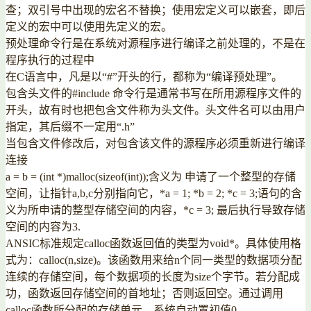
查；双引号中出现的宏名不替换；使用宏定义可以嵌套，即后
定义的宏中可以使用先定义的宏。
预处理命令行是在系统对源程序进行编译之前处理的，不是在
程序执行的过程中
在C语言中，凡是以“#”开头的行，都称为“编译预处理”。
包含头文件的#include 命令行是通常书写在所用源程序文件的
开头，故有时也把包含文件称为头文件。头文件名可以由用户
指定，其后缀不一定用“.h”
当包含文件修改后，对包含该文件的源程序必须重新进行编译
连接
a = b = (int *)malloc(sizeof(int));含义为 申请了一个整型的存储
空间，让指针a,b,c分别指向它，*a = 1; *b = 2; *c = 3;语句的含
义为所申请的整型存储空间的内容，*c = 3; 最后执行导致存储
空间的内容为3.
ANSIC标准规定calloc函数返回值的类型为void*。具体使用格
式为：calloc(n,size)。该函数用来给n个同一类型的数据项分配
连续的存储空间，每个数据项的长度为size个字节。若分配成
功，函数返回存储空间的首地址；否则返回空。通过调用
calloc函数所分配的存储单元，系统自动置初值0。