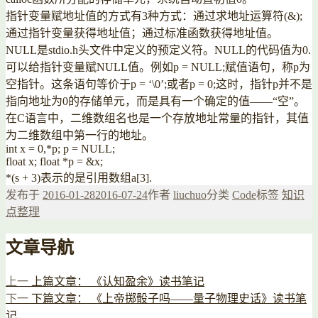
指针变量赋地址值的方式有3种方式：通过求地址运算符(&);
通过指针变量获得地址值；通过标准函数获得地址值。
NULL是stdio.h头文件中定义的预定义符。NULL的代码值为0.
可以给指针变量赋NULL值。例如p = NULL;赋值语句，称p为
空指针。这条语句等价于p = ‘\0’;或者p = 0;这时，指针p并不是
指向地址为0的存储单元，而是具有一个确定的值——“空”。
在C语言中，二维数组名也是一个存放地址常量的指针，其值
为二维数组中第一行的地址。
int x = 0,*p; p = NULL;
float x; float *p = &x;
*(s + 3)表示的是引用数组a[3].
发布于
2016-01-28
2016-07-24
作者
liuchuo
分类
Code
标签
知识
点整理
文章导航
上一
上篇文章：
《认知盈余》读书笔记
下一
下篇文章：
《上帝掷骰子吗——量子物理史话》读书笔
记