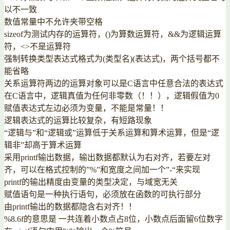
以不一致
数值常量中不允许夹带空格
sizeof为测试内存的运算符，()为算数运算符，&&为逻辑运算
符，<>不是运算符
强制转换类型表达式格式为(类型名)(表达式)，两个括号都不
能省略
关系运算符两边的运算对象可以是C语言中任意合法的表达式
在C语言中，逻辑真值为任何非零数（！！），逻辑假值为0
赋值表达式左边必须为变量，不能是常量！！
逻辑表达式的运算比较复杂，有短路现象
“逻辑与”和“逻辑或”运算低于关系运算和算术运算，但是“逻
辑非”却高于算术运算
采用printf输出数据，输出数据都默认为右对齐，若要左对
齐，可以在格式控制的”%”和宽度之间加一个”-“来实现
printf的输出精度由变量的类型决定，与域宽无关
赋值语句是一种执行语句，必须放在函数的可执行部分
由printf输出的数据都隐含右对齐！！
%8.6f的意思是 一共连着小数点占8位，小数点后面留6位数字