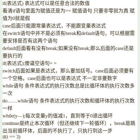
if(表达式) 表达式可以是任意合法的数值
看清if语句里面为赋值还是为== 赋值语句 只要非零就为真 赋
值为0就是假
case后面只能跟常量表达式，不能跟变量表达式
在switch语句中并不是必须有break和default语句，可以根据需
要安排是否有这两个语句
default后面看有没有break;如果没有break;那么后面的case还是
要执行的
if(表达式);傻逼空语句= =
switch后面如果是表达式，那么要加括号。case后面必须要有
一个空格。case后面也可以是表达式 不一定非要数字
while语句 条件表达式的执行次数总是比循环体的执行次数多
一次
do……while语句 条件表达式的执行次数和循环体的执行次数
一样
while(y—);每次变量y的值减1，直到等于0退出循环
continue是终止本次循环（但还继续下一轮循环），break是跳
出当前循环体，后面的不执行了，只执行到这一步
if(i == 3)