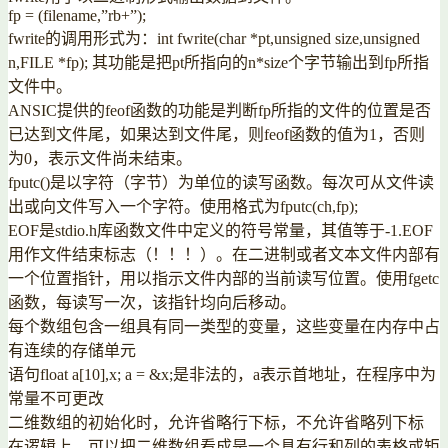
fp = (filename,”rb+”);
fwrite的调用形式为：int fwrite(char *pt,unsigned size,unsigned
n,FILE *fp); 其功能是把pt所指向的n*size个字节输出到fp所指
文件中。
ANSIC提供的feof函数的功能是判断fp所指的文件的位置是否
已达到文件尾，如果达到文件尾，则feof函数的值为1，否则
为0，表示文件尚未结束。
fputc()是以字符（字节）为单位的读写函数。每次可从文件读
出或向文件写入一个字符。使用格式为fputc(ch,fp);
EOF是stdio.h库函数文件中定义的符号常量，其值等于-1.EOF
用作文件结束标志（！！！）。在二进制或者文本文件内部有
一个位置指针，用以指示文件内部的当前读写位置。使用fgetc
函数，每读写一次，该指针均向后移动。
每个数组包含一组具有同一类型的变量，这些变量在内存中占
有连续的存储单元
语句float a[10],x; a = &x;是非法的，a表示首地址，在程序中为
常量不可更改
二维数组的初始化时，允许省略行下标，不允许省略列下标
在逻辑上，可以把二维数组看成是一个具有行和列的表格或矩