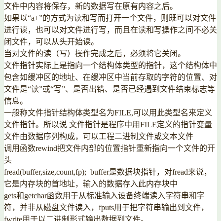
文件中内容将保存，新的数据写在原有内容之后。
如果以“a+”的方式为读和写而打开一个文件，则既可以对文件
进行读，也可以对文件进行写，而且在读和写操作之间不必关
闭文件，可以从头开始读。
当对文件的读（写）操作完成之后，必须将它关闭。
文件指针实际上是指向一个结构体类型的指针，这个结构体中
包含如缓冲区的地址、在缓冲区中当前存取的字符的位置、对
文件是“读”或“写”、是否出错、是否已经遇到文件结束标志等
信息。
一般称文件指针结构体类型名为FILE,可以用此类型名来定义
文件指针。所以说 文件指针是程序中用FILE定义的指针变量
文件由数据序列构成，可以工程二进制文件或文本文件
调用函数rewind把文件内部的位置指针重新指向一个文件的开
头
fread(buffer,size,count,fp); buffer是数据块指针，对fread来说，
它是内存块的首地址，输入的数据存入此内存块中
gets和getchar函数用于从标准输入设备终端读入字符串和字
符，并非从磁盘文件读入，fputs用于把字符串输出到文件，
fwrite用于以二进制形式输出数据到文件。