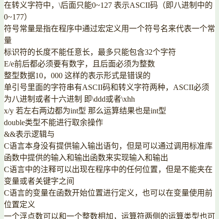
在转义字符中，\后面只能0~127 表示ASCII码（即八进制中的
0~177）
符号常量是指在程序中通过宏定义用一个符号名来代表一个常
量
标识符的长度不能任意长，最多只能包含32个字符
E/e前后都必须要有数字，且后面必须为整数
整型数据10，000 这样的表示形式是错误的
单引号里面的字符串有ASCII码和转义字符两种，ASCII必须
为八进制或者十六进制 即\ddd或者\xhh
x/y 若左右两边都为int型 那么运算结果也是int型
double类型不能进行取余操作
&&表示逻辑与
C语言本身没有提供输入输出语句，但是可以通过调用标准库
函数中提供的输入和输出函数来实现输入和输出
C语言中的注释可以出现在程序中的任何位置，但是不能夹在
变量或者关键字之间
C语言的变量在函数开始位置进行定义，也可以在变量使用前
位置定义
一个浮点数可以和一个整数相加，运算符两侧的运算类型也可