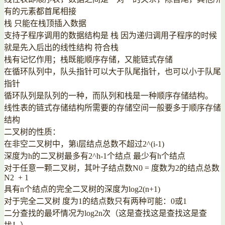
有的元素都首尾相接
栈 只能在栈顶插入数据
支持子程序调用的数据结构是 栈 因为递归调用子程序的时候
就是先入后出的线性结构 符合栈
栈有记忆作用；栈既能顺序存储，又能链式存储
在循环队列中，队头指针可以大于队尾指针，也可以小于队尾
指针
循环队列是队列的一种，而队列和栈是一种顺序存储结构。
线性表的链式存储结构所需要的存储空间一般要多于顺序存储
结构
二叉树的性质：
在非空二叉树中，第i层结点总数不超过2^(i-1)
深度为h的二叉树最多有2^h-1个结点 最少有h个结点
对于任意一颗二叉树，其叶子结点数N0 = 度数为2的结点总数
N2 + 1
具有n个结点的完全二叉树的深度为log2(n+1)
对于完全二叉树 度为1的结点数只有两种可能：0或1
二分查找的最坏情况为log2n次（这是查找这是查找这是查