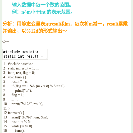
输入数据中每一个数的范围。
例：n^m小于int 的表示范围。
分析：用静态变量表示result和m，每次将m减一，result累乘
并输出，以%12d的形式输出～
C++
1
#include <cstdio>
2
static
int
result
=
1
,
m
;
3
int
n
,
rest
,
flag
=
0
;
4
void
func
(
)
{
5
result
*=
n
;
6
if
(
flag
==
1
&&
(
m
-
rest
)
%
5
==
0
)
7
printf
(
"\n"
)
;
8
flag
=
1
;
9
m
--
;
10
printf
(
"%12d"
,
result
)
;
11
}
12
int
main
(
)
{
13
scanf
(
"%d%d"
,
&n
,
&m
)
;
14
rest
=
m
%
5
;
15
while
(
m
!=
0
)
16
func
(
)
;