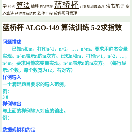
蓝桥杯
算法
读书笔记
学
编程
贪
科普
计算机组成原理
自我管理
软件项目管理
心算法
软件工程
软件体系结构
蓝桥杯 ALGO-149 算法训练 5-2求指数
问题描述
已知n和m，打印n^1，n^2，…，n^m。要求用静态变量
实现。n^m表示n的m次方。已知n和m，打印n^1，n^2，…，
n^m。要求用静态变量实现。n^m表示n的m次方。（每行显
示5个数，每个数宽为12，右对齐）
样例输入
一个满足题目要求的输入范例。
例：
3 8
样例输出
与上面的样例输入对应的输出。
例：
数据规模和约定