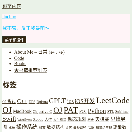
跳至内容
liuchuo
我不管，反正我最萌～
菜单和挂件
About Me – 日常 (๑• . •๑)
Code
Books
★书籍推荐列表
标签
LeetCode
GPLT
C++
ios
iOS开发
01背包
DFS
Dijkstra
OJ
PAT
OJ
Python
MacBook
POJ
Objective-C
STL
Sublime
Swift
思维导
动态规划
天梯赛
Xcode
人性
WordPress
人生意义
历史
操作系统
图
数据结构
离散数
散文
汇编
成长
文艺
最短路径
知识点整理