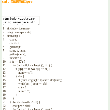
cnt，然后输出pre
1
#include <iostream>
2
using
namespace
std
;
3
int
main
(
)
{
4
char
t
;
5
cin
>>
t
;
6
getchar
(
)
;
7
string
s
,
num
;
8
getline
(
cin
,
s
)
;
9
int
cnt
=
1
;
10
if
(
t
==
'D'
)
{
11
for
(
int
i
=
0
;
i
<
s
.
length
(
)
;
i
++
)
{
12
if
(
s
[
i
]
>=
'0'
&&
s
[
i
]
<=
'9'
)
{
13
num
+=
s
[
i
]
;
14
}
else
{
15
if
(
num
.
length
(
)
>
0
)
cnt
=
stoi
(
num
)
;
16
while
(
cnt
--
)
cout
<<
s
[
i
]
;
17
cnt
=
1
;
18
num
=
""
;
19
}
20
}
21
}
else
if
(
s
.
length
(
)
!=
0
)
{
22
char
pre
=
s
[
0
]
;
23
for
(
int
i
=
1
;
i
<
s
.
length
(
)
;
i
++
)
{