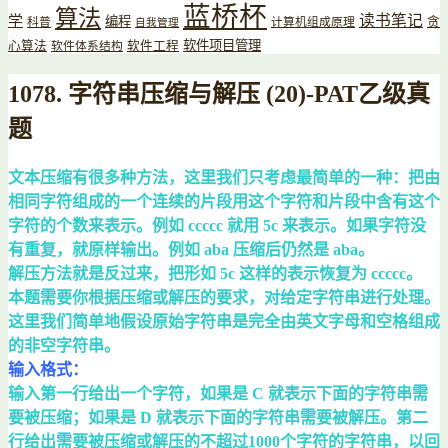
蓝桥杯
算法
读书笔记
学
编程
贪
科普
计算机组成原理
自我管理
软件项目管理
心算法
软件工程
软件体系结构
1078. 字符串压缩与解压 (20)-PAT乙级真
题
文本压缩有很多种方法，这里我们只考虑最简单的一种：把由
相同字符组成的一个连续的片段用这个字符和片段中含有这个
字符的个数来表示。例如 ccccc 就用 5c 来表示。如果字符没
有重复，就原样输出。例如 aba 压缩后仍然是 aba。
解压方法就是反过来，把形如 5c 这样的表示恢复为 ccccc。
本题需要你根据压缩或解压的要求，对给定字符串进行处理。
这里我们简单地假设原始字符串是完全由英文字母和空格组成
的非空字符串。
输入格式：
输入第一行给出一个字符，如果是 C 就表示下面的字符串需
要被压缩；如果是 D 就表示下面的字符串需要被解压。第二
行给出需要被压缩或解压的不超过1000个字符的字符串，以回