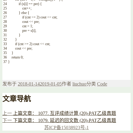
24
if
(
s
[
i
]
==
pre
)
{
25
cnt
++
;
26
}
else
{
27
if
(
cnt
>=
2
)
cout
<<
cnt
;
28
cout
<<
pre
;
29
cnt
=
1
;
30
pre
=
s
[
i
]
;
31
}
32
}
33
if
(
cnt
>=
2
)
cout
<<
cnt
;
34
cout
<<
pre
;
35
}
36
return
0
;
37
}
发布于
2018-01-14
2019-01-05
作者
liuchuo
分类
Code
文章导航
上一
上篇文章：
1077. 互评成绩计算 (20)-PAT乙级真题
下一
下篇文章：
1079. 延迟的回文数 (20)-PAT乙级真题
苏ICP备15038923号-1