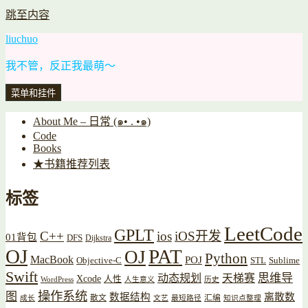
跳至内容
liuchuo
我不管，反正我最萌～
菜单和挂件
About Me – 日常 (๑• . •๑)
Code
Books
★书籍推荐列表
标签
LeetCode
GPLT
C++
ios
iOS开发
01背包
DFS
Dijkstra
OJ
PAT
OJ
Python
MacBook
POJ
Objective-C
STL
Sublime
Swift
思维导
动态规划
天梯赛
Xcode
人性
WordPress
人生意义
历史
操作系统
图
数据结构
离散数
散文
汇编
成长
文艺
最短路径
知识点整理