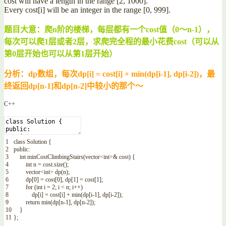
cost will have a length in the range [2, 1000].
Every cost[i] will be an integer in the range [0, 999].
题目大意：爬n阶的楼梯，每层都有一个cost值（0～n-1），
每次可以爬1层或者2层，求爬完全程的最小花费cost（可以从
第0层开始也可以从第1层开始）
分析：dp数组，每次dp[i] = cost[i] + min(dp[i-1], dp[i-2])，最
终返回dp[n-1]和dp[n-2]中较小的那个～
C++
1
class
Solution
{
2
public
:
3
int
minCostClimbingStairs
(
vector
<
int
>
&
cost
)
{
4
int
n
=
cost
.
size
(
)
;
5
vector
<
int
>
dp
(
n
)
;
6
dp
[
0
]
=
cost
[
0
]
,
dp
[
1
]
=
cost
[
1
]
;
7
for
(
int
i
=
2
;
i
<
n
;
i
++
)
8
dp
[
i
]
=
cost
[
i
]
+
min
(
dp
[
i
-
1
]
,
dp
[
i
-
2
]
)
;
9
return
min
(
dp
[
n
-
1
]
,
dp
[
n
-
2
]
)
;
10
}
11
}
;