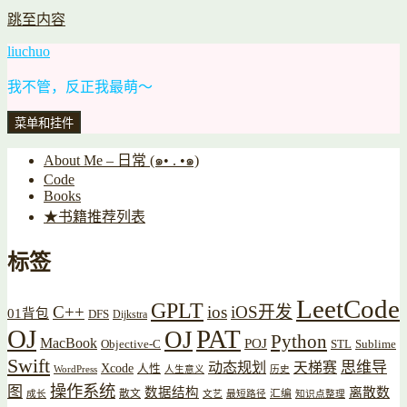
跳至内容
liuchuo
我不管，反正我最萌～
菜单和挂件
About Me – 日常 (๑• . •๑)
Code
Books
★书籍推荐列表
标签
LeetCode
GPLT
C++
ios
iOS开发
01背包
DFS
Dijkstra
OJ
PAT
OJ
Python
MacBook
POJ
Objective-C
STL
Sublime
Swift
思维导
动态规划
天梯赛
Xcode
人性
WordPress
人生意义
历史
操作系统
图
数据结构
离散数
散文
汇编
成长
文艺
最短路径
知识点整理