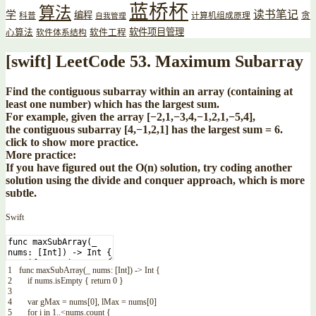
蓝桥杯
算法
读书笔记
学
编程
贪
科普
计算机组成原理
自我管理
软件项目管理
心算法
软件工程
软件体系结构
[swift] LeetCode 53. Maximum Subarray
Find the contiguous subarray within an array (containing at
least one number) which has the largest sum.
For example, given the array [−2,1,−3,4,−1,2,1,−5,4],
the contiguous subarray [4,−1,2,1] has the largest sum = 6.
click to show more practice.
More practice:
If you have figured out the O(n) solution, try coding another
solution using the divide and conquer approach, which is more
subtle.
Swift
1
func
maxSubArray
(
_
nums
:
[
Int
]
)
->
Int
{
2
if
nums
.
isEmpty
{
return
0
}
3
4
var
gMax
=
nums
[
0
]
,
lMax
=
nums
[
0
]
5
for
i
in
1
..
<
nums
.
count
{