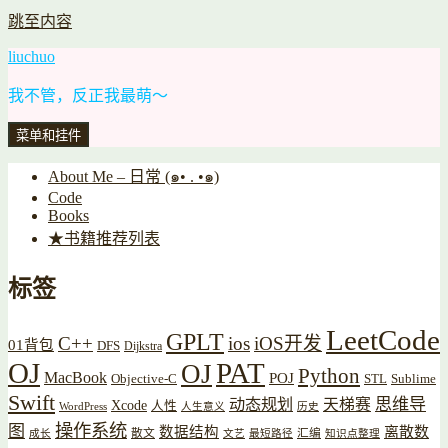
跳至内容
liuchuo
我不管，反正我最萌～
菜单和挂件
About Me – 日常 (๑• . •๑)
Code
Books
★书籍推荐列表
标签
LeetCode
GPLT
C++
ios
iOS开发
01背包
DFS
Dijkstra
OJ
PAT
OJ
Python
MacBook
POJ
Objective-C
STL
Sublime
Swift
思维导
动态规划
天梯赛
Xcode
人性
WordPress
人生意义
历史
操作系统
图
数据结构
离散数
散文
汇编
成长
文艺
最短路径
知识点整理