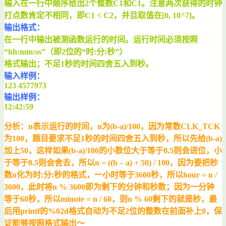
输入在一行中顺序给出2个整数C1和C1。注意两次获得的时钟
打点数肯定不相同，即C1 < C2，
并且取值在[0, 10^7]。
输出格式：
在一行中输出被测函数运行的时间。运行时间必须按照
“hh:mm:ss”（即2位的“时:分:秒”）
格式输出；不足1秒的时间四舍五入到秒。
输入样例：
123 4577973
输出样例：
12:42:59
分析：n表示运行的时间，n为(b-a)/100，因为常数CLK_TCK
为100，题目要求不足1秒的时间四舍五入到秒，所以先给(b-a)
加上50，这样如果(b-a)/100的小数位大于等于0.5则会进位，小
于等于0.5则会舍去，所以n = ((b – a) + 50) / 100，因为要把秒
数n化为时:分:秒的格式，一小时等于3600秒，所以hour = n /
3600，此时将n % 3600即为剩下的分钟和秒数；因为一分钟
等于60秒，所以minute = n / 60，则n % 60剩下的就是秒，最
后用printf的%02d格式自动为不足2位的整数在前面补上0，保
证能够按照格式输出～