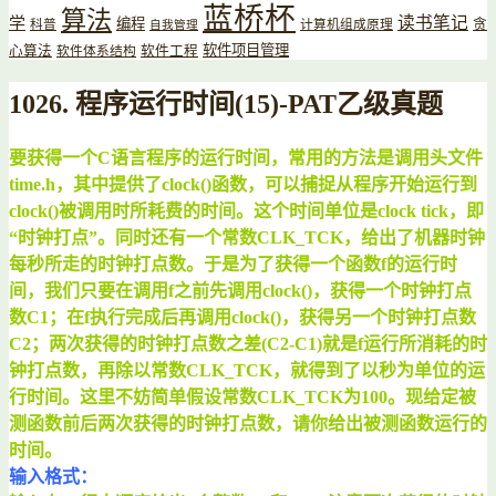
蓝桥杯
算法
读书笔记
学
编程
贪
科普
计算机组成原理
自我管理
软件项目管理
心算法
软件工程
软件体系结构
1026. 程序运行时间(15)-PAT乙级真题
要获得一个C语言程序的运行时间，常用的方法是调用头文件
time.h，其中提供了clock()函数，
可以捕捉从程序开始运行到
clock()被调用时所耗费的时间。这个时间单位是clock tick，
即
“时钟打点”。同时还有一个常数CLK_TCK，给出了机器时钟
每秒所走的时钟打点数。于是为了
获得一个函数f的运行时
间，我们只要在调用f之前先调用clock()，获得一个时钟打点
数C1；
在f执行完成后再调用clock()，获得另一个时钟打点数
C2；两次获得的时钟打点数之差(C2-C1)
就是f运行所消耗的时
钟打点数，再除以常数CLK_TCK，就得到了以秒为单位的运
行时间。
这里不妨简单假设常数CLK_TCK为100。现给定被
测函数前后两次获得的时钟打点数，请你给出
被测函数运行的
时间。
输入格式：