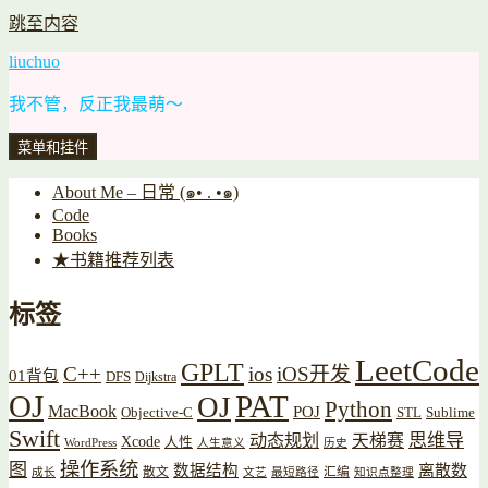
跳至内容
liuchuo
我不管，反正我最萌～
菜单和挂件
About Me – 日常 (๑• . •๑)
Code
Books
★书籍推荐列表
标签
LeetCode
GPLT
C++
ios
iOS开发
01背包
DFS
Dijkstra
OJ
PAT
OJ
Python
MacBook
POJ
Objective-C
STL
Sublime
Swift
思维导
动态规划
天梯赛
Xcode
人性
WordPress
人生意义
历史
操作系统
图
数据结构
离散数
散文
汇编
成长
文艺
最短路径
知识点整理