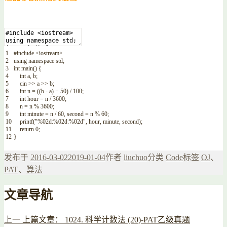
1
#include <iostream>
2
using
namespace
std
;
3
int
main
(
)
{
4
int
a
,
b
;
5
cin
>>
a
>>
b
;
6
int
n
=
(
(
b
-
a
)
+
50
)
/
100
;
7
int
hour
=
n
/
3600
;
8
n
=
n
%
3600
;
9
int
minute
=
n
/
60
,
second
=
n
%
60
;
10
printf
(
"%02d:%02d:%02d"
,
hour
,
minute
,
second
)
;
11
return
0
;
12
}
发布于
2016-03-02
2019-01-04
作者
liuchuo
分类
Code
标签
OJ
、
PAT
、
算法
文章导航
上一
上篇文章：
1024. 科学计数法 (20)-PAT乙级真题