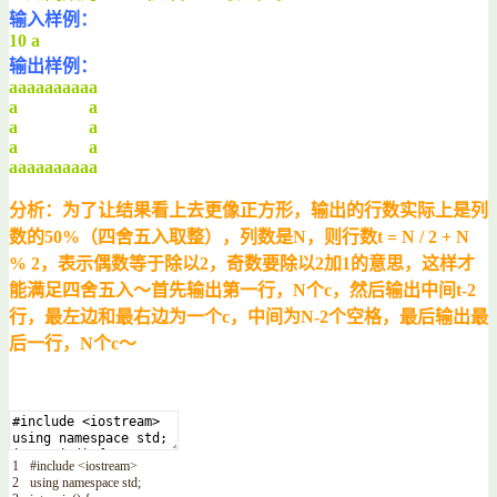
输入样例：
10 a
输出样例：
aaaaaaaaaa
a a
a a
a a
aaaaaaaaaa
分析：为了让结果看上去更像正方形，输出的行数实际上是列
数的50%（四舍五入取整），列数是N，则行数t = N / 2 + N
% 2，表示偶数等于除以2，奇数要除以2加1的意思，这样才
能满足四舍五入～首先输出第一行，N个c，然后输出中间t-2
行，最左边和最右边为一个c，中间为N-2个空格，最后输出最
后一行，N个c～
1
#include <iostream>
2
using
namespace
std
;