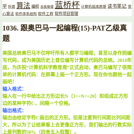
蓝桥杯
算法
读书笔记
学
编程
贪
科普
计算机组成原理
自我管理
软件项目管理
心算法
软件工程
软件体系结构
1036. 跟奥巴马一起编程(15)-PAT乙级真
题
美国总统奥巴马不仅呼吁所有人都学习编程，甚至以身作则编
写代码，成为美国历史上首位编写计算机代码的总统。
2014年
底，为庆祝“计算机科学教育周”正式启动，奥巴马编写了很简
单的计算机代码：在屏幕上画一个正方形。
现在你也跟他一起
画吧！
输入格式：
输入在一行中给出正方形边长N（3<=N<=20）和组成正方形
边的某种字符C，间隔一个空格。
输出格式：
输出由给定字符C画出的正方形。但是注意到行间距比列间距
大，所以为了让结果看上去更像正方形，
我们输出的行数实际
上是列数的50%（四舍五入取整）。