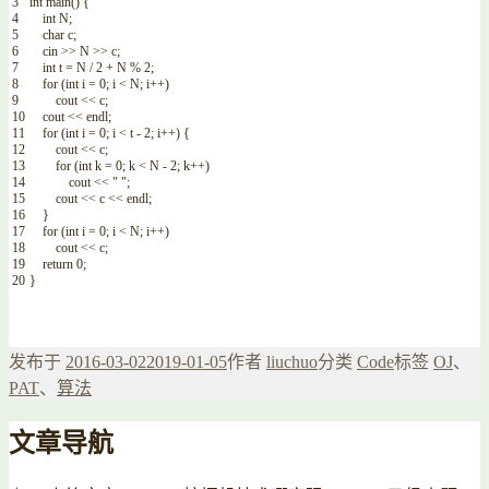
3
int
main
(
)
{
4
int
N
;
5
char
c
;
6
cin
>>
N
>>
c
;
7
int
t
=
N
/
2
+
N
%
2
;
8
for
(
int
i
=
0
;
i
<
N
;
i
++
)
9
cout
<<
c
;
10
cout
<<
endl
;
11
for
(
int
i
=
0
;
i
<
t
-
2
;
i
++
)
{
12
cout
<<
c
;
13
for
(
int
k
=
0
;
k
<
N
-
2
;
k
++
)
14
cout
<<
" "
;
15
cout
<<
c
<<
endl
;
16
}
17
for
(
int
i
=
0
;
i
<
N
;
i
++
)
18
cout
<<
c
;
19
return
0
;
20
}
发布于
2016-03-02
2019-01-05
作者
liuchuo
分类
Code
标签
OJ
、
PAT
、
算法
文章导航