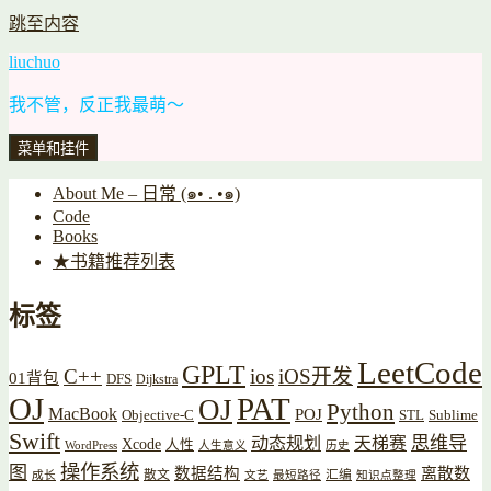
跳至内容
liuchuo
我不管，反正我最萌～
菜单和挂件
About Me – 日常 (๑• . •๑)
Code
Books
★书籍推荐列表
标签
LeetCode
GPLT
C++
ios
iOS开发
01背包
DFS
Dijkstra
OJ
PAT
OJ
Python
MacBook
POJ
Objective-C
STL
Sublime
Swift
思维导
动态规划
天梯赛
Xcode
人性
WordPress
人生意义
历史
操作系统
图
数据结构
离散数
散文
汇编
成长
文艺
最短路径
知识点整理