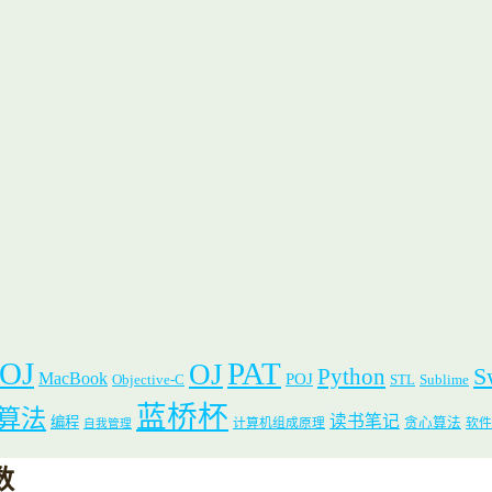
 OJ
PAT
OJ
S
Python
MacBook
POJ
Objective-C
STL
Sublime
蓝桥杯
算法
读书笔记
编程
贪心算法
计算机组成原理
软件
自我管理
数