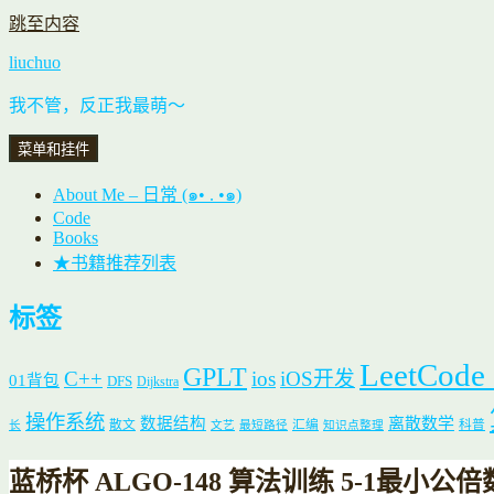
跳至内容
liuchuo
我不管，反正我最萌～
菜单和挂件
About Me – 日常 (๑• . •๑)
Code
Books
★书籍推荐列表
标签
LeetCode
GPLT
C++
ios
iOS开发
01背包
DFS
Dijkstra
操作系统
数据结构
离散数学
散文
汇编
科普
长
文艺
最短路径
知识点整理
蓝桥杯 ALGO-148 算法训练 5-1最小公倍