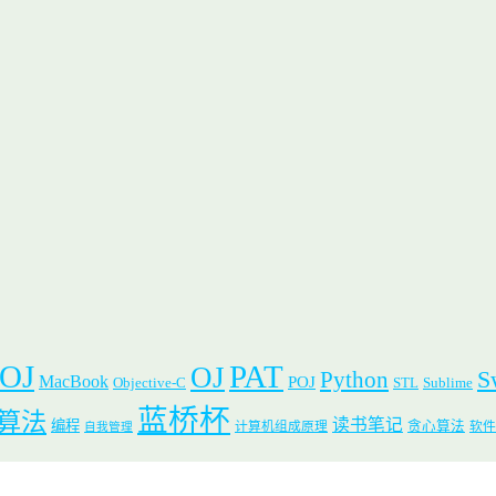
 OJ
PAT
OJ
S
Python
MacBook
POJ
Objective-C
STL
Sublime
蓝桥杯
算法
读书笔记
编程
贪心算法
计算机组成原理
软件
自我管理