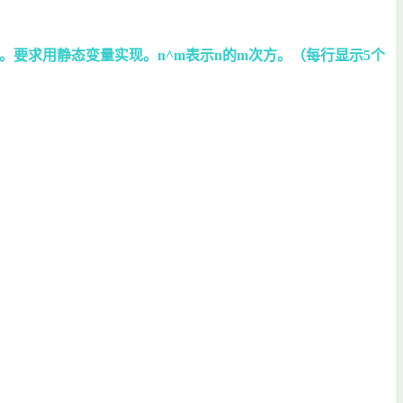
^m。要求用静态变量实现。n^m表示n的m次方。（每行显示5个