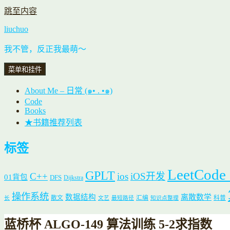
跳至内容
liuchuo
我不管，反正我最萌～
菜单和挂件
About Me – 日常 (๑• . •๑)
Code
Books
★书籍推荐列表
标签
LeetCode
GPLT
C++
ios
iOS开发
01背包
DFS
Dijkstra
操作系统
数据结构
离散数学
散文
汇编
科普
长
文艺
最短路径
知识点整理
蓝桥杯 ALGO-149 算法训练 5-2求指数