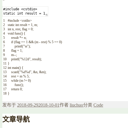
1
#include <cstdio>
2
static
int
result
=
1
,
m
;
3
int
n
,
rest
,
flag
=
0
;
4
void
func
(
)
{
5
result
*=
n
;
6
if
(
flag
==
1
&&
(
m
-
rest
)
%
5
==
0
)
7
printf
(
"\n"
)
;
8
flag
=
1
;
9
m
--
;
10
printf
(
"%12d"
,
result
)
;
11
}
12
int
main
(
)
{
13
scanf
(
"%d%d"
,
&n
,
&m
)
;
14
rest
=
m
%
5
;
15
while
(
m
!=
0
)
16
func
(
)
;
17
return
0
;
18
}
发布于
2018-09-29
2018-10-01
作者
liuchuo
分类
Code
文章导航