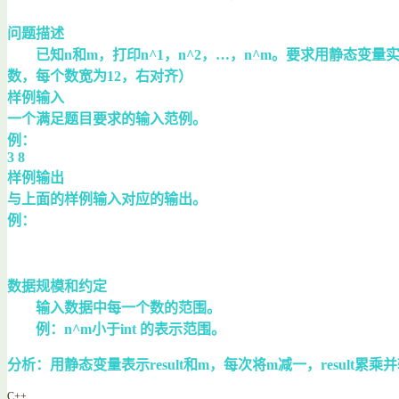
问题描述
已知n和m，打印n^1，n^2，…，n^m。要求用静态变量实现
数，每个数宽为12，右对齐）
样例输入
一个满足题目要求的输入范例。
例：
3 8
样例输出
与上面的样例输入对应的输出。
例：
数据规模和约定
输入数据中每一个数的范围。
例：n^m小于int 的表示范围。
分析：用静态变量表示result和m，每次将m减一，result累
C++