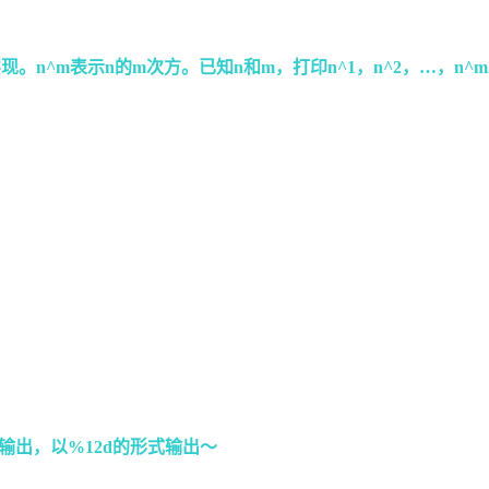
。n^m表示n的m次方。已知n和m，打印n^1，n^2，…，n
乘并输出，以%12d的形式输出～