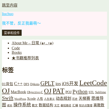
跳至内容
liuchuo
我不管，反正我最萌～
菜单和挂件
About Me – 日常 (๑• . •๑)
Code
Books
★书籍推荐列表
标签
LeetCode
GPLT
C++
ios
iOS开发
01背包
DFS
Dijkstra
OJ
PAT
OJ
Python
MacBook
POJ
Objective-C
STL
Sublime
Swift
思维导
动态规划
天梯赛
Xcode
人性
WordPress
人生意义
历史
操作系统
图
数据结构
离散数
散文
汇编
成长
文艺
最短路径
知识点整理