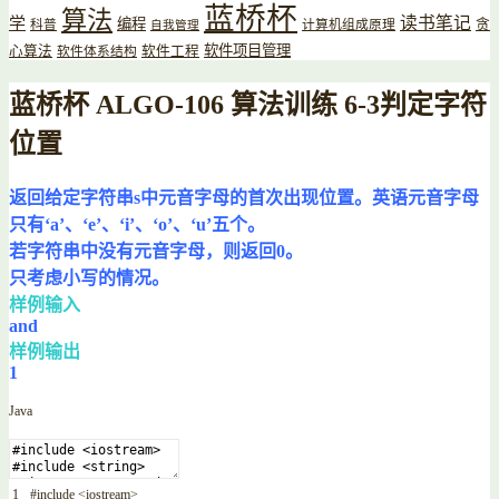
蓝桥杯
算法
读书笔记
学
编程
贪
科普
计算机组成原理
自我管理
软件项目管理
心算法
软件工程
软件体系结构
蓝桥杯 ALGO-106 算法训练 6-3判定字符
位置
返回给定字符串s中元音字母的首次出现位置。英语元音字母
只有‘a’、‘e’、‘i’、‘o’、‘u’五个。
若字符串中没有元音字母，则返回0。
只考虑小写的情况。
样例输入
and
样例输出
1
Java
1
#
include
<iostream>