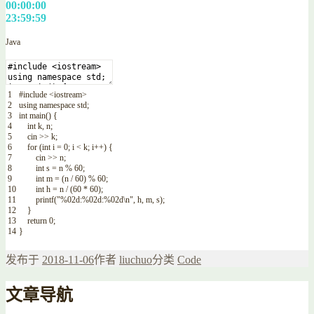
00:00:00
23:59:59
Java
1
#
include
<iostream>
2
using
namespace
std
;
3
int
main
(
)
{
4
int
k
,
n
;
5
cin
>>
k
;
6
for
(
int
i
=
0
;
i
<
k
;
i
++
)
{
7
cin
>>
n
;
8
int
s
=
n
%
60
;
9
int
m
=
(
n
/
60
)
%
60
;
10
int
h
=
n
/
(
60
*
60
)
;
11
printf
(
"%02d:%02d:%02d\n"
,
h
,
m
,
s
)
;
12
}
13
return
0
;
14
}
发布于
2018-11-06
作者
liuchuo
分类
Code
文章导航