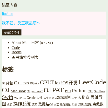
跳至内容
liuchuo
我不管，反正我最萌～
菜单和挂件
About Me – 日常 (๑• . •๑)
Code
Books
★书籍推荐列表
标签
LeetCode
GPLT
C++
ios
iOS开发
01背包
DFS
Dijkstra
OJ
PAT
OJ
Python
MacBook
POJ
Objective-C
STL
Sublime
Swift
思维导
动态规划
天梯赛
Xcode
人性
WordPress
人生意义
历史
操作系统
图
数据结构
离散数
散文
汇编
成长
文艺
最短路径
知识点整理