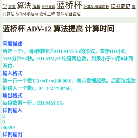
蓝桥杯
算法
读书笔记
学
编程
贪
科普
计算机组成原理
自我管理
软件项目管理
心算法
软件工程
软件体系结构
蓝桥杯 ADV-12 算法提高 计算时间
问题描述
给定一个t，将t秒转化为HH:MM:SS的形式，表示HH小时
MM分钟SS秒。HH,MM,SS均是两位数，如果小于10用0补到
两位。
输入格式
第一行一个数T(1<=T<=100,000)，表示数据组数。后面每组数
据读入一个数t，0<=t<24*60*60。
输出格式
每组数据一行，HH:MM:SS。
样例输入
2
0
86399
样例输出