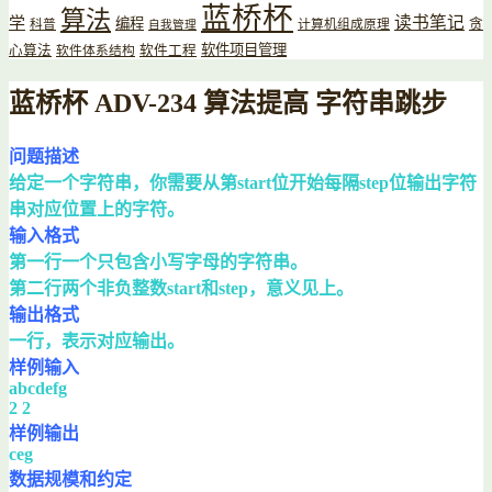
蓝桥杯
算法
读书笔记
学
编程
贪
科普
计算机组成原理
自我管理
软件项目管理
心算法
软件工程
软件体系结构
蓝桥杯 ADV-234 算法提高 字符串跳步
问题描述
给定一个字符串，你需要从第start位开始每隔step位输出字符
串对应位置上的字符。
输入格式
第一行一个只包含小写字母的字符串。
第二行两个非负整数start和step，意义见上。
输出格式
一行，表示对应输出。
样例输入
abcdefg
2 2
样例输出
ceg
数据规模和约定