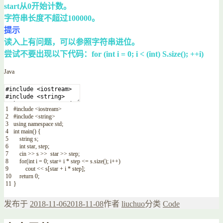
start从0开始计数。
字符串长度不超过100000。
提示
读入上有问题，可以参照字符串进位。
尝试不要出现以下代码：for (int i = 0; i < (int) S.size(); ++i)
Java
1
#
include
<iostream>
2
#
include
<string>
3
using
namespace
std
;
4
int
main
(
)
{
5
string
s
;
6
int
star
,
step
;
7
cin
>>
s
>>
star
>>
step
;
8
for
(
int
i
=
0
;
star
+
i
*
step
<=
s
.
size
(
)
;
i
++
)
9
cout
<<
s
[
star
+
i
*
step
]
;
10
return
0
;
11
}
发布于
2018-11-06
2018-11-08
作者
liuchuo
分类
Code