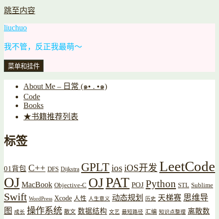
跳至内容
liuchuo
我不管，反正我最萌～
菜单和挂件
About Me – 日常 (๑• . •๑)
Code
Books
★书籍推荐列表
标签
LeetCode
GPLT
C++
ios
iOS开发
01背包
DFS
Dijkstra
OJ
PAT
OJ
Python
MacBook
POJ
Objective-C
STL
Sublime
Swift
思维导
动态规划
天梯赛
Xcode
人性
WordPress
人生意义
历史
操作系统
图
数据结构
离散数
散文
汇编
成长
文艺
最短路径
知识点整理