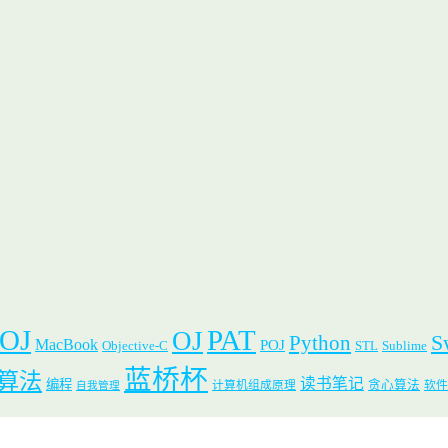
 OJ
PAT
OJ
S
Python
MacBook
POJ
Objective-C
STL
Sublime
蓝桥杯
算法
读书笔记
编程
贪心算法
计算机组成原理
软件
自我管理