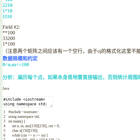
2210
1*10
1110
Field #2:
**100
33200
1*100
（注意两个矩阵之间应该有一个空行，由于oj的格式化这里不
数据规模和约定
0<n,m<=100
分析：遍历每个点，如果本身是地雷直接输出，否则统计周围
Java
1
#
include
<iostream>
2
using
namespace
std
;
3
int
main
(
)
{
4
int
n
,
m
,
ans
[
150
]
[
150
]
,
cnt
=
0
;
5
char
a
[
150
]
[
150
]
;
6
while
(
cin
>>
n
>>
m
)
{