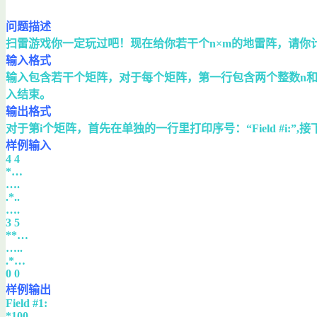
问题描述
扫雷游戏你一定玩过吧！现在给你若干个n×m的地雷阵，请你计算
输入格式
输入包含若干个矩阵，对于每个矩阵，第一行包含两个整数n和m
入结束。
输出格式
对于第i个矩阵，首先在单独的一行里打印序号：“Field #i
样例输入
4 4
*…
….
.*..
….
3 5
**…
…..
.*…
0 0
样例输出
Field #1:
*100