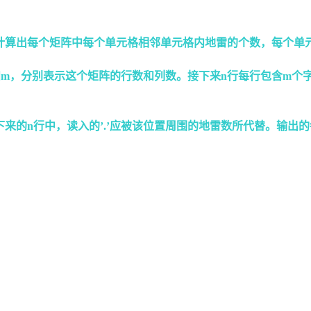
出每个矩阵中每个单元格相邻单元格内地雷的个数，每个单元格最多
，分别表示这个矩阵的行数和列数。接下来n行每行包含m个字符。安
:”,接下来的n行中，读入的’.’应被该位置周围的地雷数所代替。