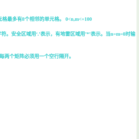
有8个相邻的单元格。 0<n,m<=100
全区域用‘.’表示，有地雷区域用’*’表示。当n=m=0时输
输出的每两个矩阵必须用一个空行隔开。