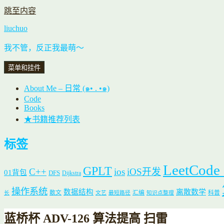
跳至内容
liuchuo
我不管，反正我最萌～
菜单和挂件
About Me – 日常 (๑• . •๑)
Code
Books
★书籍推荐列表
标签
LeetCode
GPLT
C++
ios
iOS开发
01背包
DFS
Dijkstra
操作系统
数据结构
离散数学
散文
汇编
科普
长
文艺
最短路径
知识点整理
蓝桥杯 ADV-126 算法提高 扫雷