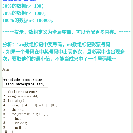
30%的数据n<=100；
70%的数据n<=1000；
100%的数据n<=100000。
*****提示：数组定义为全局变量，可以分配更多内存。*****
分析：1.m数组标记中奖号码，mt数组标记彩票号码
2.如果一个号码在中奖号码中出现多次，且彩票中也出现多
次，要取他们的最小值，不能当成只中了一个号码哦～
Java
1
#
include
<iostream>
2
using
namespace
std
;
3
int
main
(
)
{
4
int
n
,
m
[
34
]
=
{
0
}
,
a
[
10
]
=
{
0
}
;
5
cin
>>
n
;
6
for
(
int
i
=
0
;
i
<
7
;
i
++
)
{
7
int
t
;
8
cin
>>
t
;
9
m
[
t
]
++
;
10
}