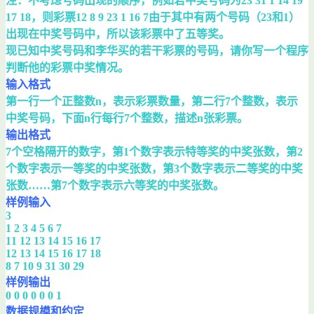
注：不考虑号码出现的顺序，例如若中奖号码为23 31 1 14 19
17 18，则彩票12 8 9 23 1 16 7由于其中有两个号码（23和1）
出现在中奖号码中，所以该彩票中了五等奖。
现已知中奖号码和李华买的若干彩票的号码，请你写一个程序
判断他的彩票中奖情况。
输入格式
第一行一个正整数n，表示彩票数量，第二行7个整数，表示
中奖号码，下面n行每行7个整数，描述n张彩票。
输出格式
7个空格隔开的数字，第1个数字表示特等奖的中奖张数，第2
个数字表示一等奖的中奖张数，第3个数字表示二等奖的中奖
张数……第7个数字表示六等奖的中奖张数。
样例输入
3
1 2 3 4 5 6 7
11 12 13 14 15 16 17
12 13 14 15 16 17 18
8 7 10 9 31 30 29
样例输出
0 0 0 0 0 0 1
数据规模和约定