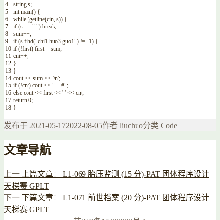
4
string
s
;
5
int
main
(
)
{
6
while
(
getline
(
cin
,
s
)
)
{
7
if
(
s
==
"."
)
break
;
8
sum
++
;
9
if
(
s
.
find
(
"chi1 huo3 guo1"
)
!=
-
1
)
{
10
if
(
!
first
)
first
=
sum
;
11
cnt
++
;
12
}
13
}
14
cout
<<
sum
<<
'\n'
;
15
if
(
!
cnt
)
cout
<<
"-_-#"
;
16
else
cout
<<
first
<<
' '
<<
cnt
;
17
return
0
;
18
}
发布于
2021-05-17
2022-08-05
作者
liuchuo
分类
Code
文章导航
上一
上篇文章：
L1-069 胎压监测 (15 分)-PAT 团体程序设计
天梯赛 GPLT
下一
下篇文章：
L1-071 前世档案 (20 分)-PAT 团体程序设计
天梯赛 GPLT