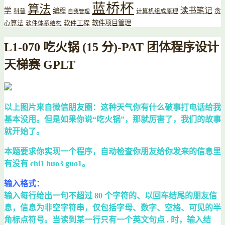
蓝桥杯
算法
读书笔记
学
编程
贪
科普
计算机组成原理
自我管理
软件项目管理
心算法
软件工程
软件体系结构
L1-070 吃火锅 (15 分)-PAT 团体程序设计
天梯赛 GPLT
以上图片来自微信朋友圈：这种天气你有什么破事打电话给我
基本没用。但是如果你说“吃火锅”，那就厉害了，我们的故事
就开始了。
本题要求你实现一个程序，自动检查你朋友给你发来的信息里
有没有 chi1 huo3 guo1。
输入格式：
输入每行给出一句不超过 80 个字符的、以回车结尾的朋友信
息，信息为非空字符串，仅包括字母、数字、空格、可见的半
角标点符号。当读到某一行只有一个英文句点 . 时，输入结