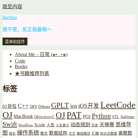
跳至内容
liuchuo
我不管，反正我最萌～
菜单和挂件
About Me – 日常 (๑• . •๑)
Code
Books
★书籍推荐列表
标签
LeetCode
GPLT
C++
ios
iOS开发
01背包
DFS
Dijkstra
OJ
PAT
OJ
Python
MacBook
POJ
Objective-C
STL
Sublime
Swift
思维导
动态规划
天梯赛
Xcode
人性
WordPress
人生意义
历史
操作系统
图
数据结构
离散数
散文
汇编
成长
文艺
最短路径
知识点整理