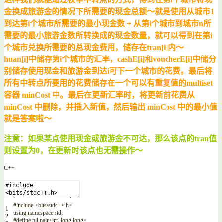
金换成旅游金的情况下所需要的现金总额～就是使用从城市1
到达第i个城市所需要的最小现金数 + 从第i个城市到城市n所
需要的最小旅游金数所转换成的现金数量，就可以得到在第i
个城市兑换所需要的总现金费用，储存在tran[i]内～
huan[i]中储存第i个城市的汇率，cashE[i]和voucherE[i]中储分
别储存使用现金和旅游金到达i可下一个城市的花费。最后将
所有中转点所要用的花费储存在一个可以有重复值的multiset
容器 minCost 中。最后在更新汇率时，将更新前花费从
minCost 中删除，并插入新值，然后输出 minCost 中的最小值
就是答案啦～
注意：如果某点使用现金或旅游金不可达，那么该点的tran值
则设置为0，在更新时该点也无需操作～
C++
#include <bits/stdc++.h>
1
using
namespace
std
;
2
#define pil pair<int, long long>