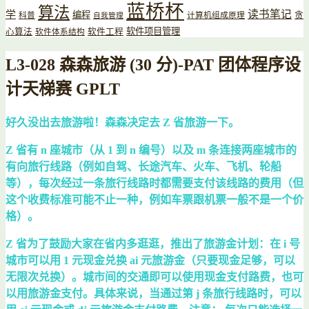
蓝桥杯
算法
读书笔记
学
编程
贪
科普
计算机组成原理
自我管理
软件项目管理
心算法
软件工程
软件体系结构
L3-028 森森旅游 (30 分)-PAT 团体程序设
计天梯赛 GPLT
好久没出去旅游啦！森森决定去 Z 省旅游一下。
Z 省有 n 座城市（从 1 到 n 编号）以及 m 条连接两座城市的
有向旅行线路（例如自驾、长途汽车、火车、飞机、轮船
等），每次经过一条旅行线路时都需要支付该线路的费用（但
这个收费标准可能不止一种，例如车票跟机票一般不是一个价
格）。
Z 省为了鼓励大家在省内多逛逛，推出了旅游金计划：在 i 号
城市可以用 1 元现金兑换 ai 元旅游金（只要现金足够，可以
无限次兑换）。城市间的交通即可以使用现金支付路费，也可
以用旅游金支付。具体来说，当通过第 j 条旅行线路时，可以