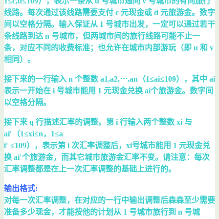
1≤c,d≤109），表示一条从 u 号城市通向 v 号城市的有向旅行
线路。每次通过该线路需要支付 c 元现金或 d 元旅游金。数字
间以空格分隔。输入保证从 1 号城市出发，一定可以通过若干
条线路到达 n 号城市，但两城市间的旅行线路可能不止一
条，对应不同的收费标准；也允许在城市内部游玩（即 u 和 v
相同）。
接下来的一行输入 n 个整数 a1,a2,⋯,an（1≤ai≤109），其中 ai
表示一开始在 i 号城市能用 1 元现金兑换 ai个旅游金。数字间
以空格分隔。
接下来 q 行描述汇率的调整。第 i 行输入两个整数 xi 与
ai′（1≤xi≤n，1≤a
​i′ ≤109），表示第 i 次汇率调整后，xi号城市能用 1 元现金兑
换 ai′个旅游金，而其它城市旅游金汇率不变。请注意：每次
汇率调整都是在上一次汇率调整的基础上进行的。
输出格式:
对每一次汇率调整，在对应的一行中输出调整后森森至少需要
准备多少现金，才能按他的计划从 1 号城市旅行到 n 号城