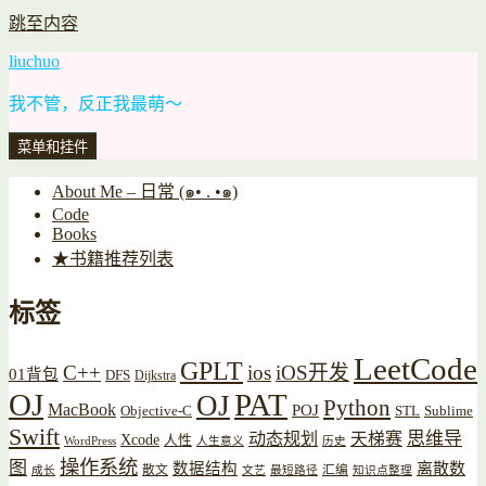
跳至内容
liuchuo
我不管，反正我最萌～
菜单和挂件
About Me – 日常 (๑• . •๑)
Code
Books
★书籍推荐列表
标签
LeetCode
GPLT
C++
ios
iOS开发
01背包
DFS
Dijkstra
OJ
PAT
OJ
Python
MacBook
POJ
Objective-C
STL
Sublime
Swift
思维导
动态规划
天梯赛
Xcode
人性
WordPress
人生意义
历史
操作系统
图
数据结构
离散数
散文
汇编
成长
文艺
最短路径
知识点整理