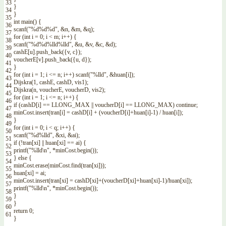
33
}
34
}
35
int
main
(
)
{
36
scanf
(
"%d%d%d"
,
&n
,
&m
,
&q
)
;
37
for
(
int
i
=
0
;
i
<
m
;
i
++
)
{
38
scanf
(
"%d%d%lld%lld"
,
&u
,
&v
,
&c
,
&d
)
;
39
cashE
[
u
]
.
push_back
(
{
v
,
c
}
)
;
40
voucherE
[
v
]
.
push_back
(
{
u
,
d
}
)
;
41
}
42
for
(
int
i
=
1
;
i
<=
n
;
i
++
)
scanf
(
"%lld"
,
&huan
[
i
]
)
;
43
Dijskra
(
1
,
cashE
,
cashD
,
vis1
)
;
44
Dijskra
(
n
,
voucherE
,
voucherD
,
vis2
)
;
45
for
(
int
i
=
1
;
i
<=
n
;
i
++
)
{
46
if
(
cashD
[
i
]
==
LLONG_MAX
||
voucherD
[
i
]
==
LLONG_MAX
)
continue
;
47
minCost
.
insert
(
tran
[
i
]
=
cashD
[
i
]
+
(
voucherD
[
i
]
+
huan
[
i
]
-
1
)
/
huan
[
i
]
)
;
48
}
49
for
(
int
i
=
0
;
i
<
q
;
i
++
)
{
50
scanf
(
"%d%lld"
,
&xi
,
&ai
)
;
51
if
(
!
tran
[
xi
]
||
huan
[
xi
]
==
ai
)
{
52
printf
(
"%lld\n"
,
*
minCost
.
begin
(
)
)
;
53
}
else
{
54
minCost
.
erase
(
minCost
.
find
(
tran
[
xi
]
)
)
;
55
huan
[
xi
]
=
ai
;
56
minCost
.
insert
(
tran
[
xi
]
=
cashD
[
xi
]
+
(
voucherD
[
xi
]
+
huan
[
xi
]
-
1
)
/
huan
[
xi
]
)
;
57
printf
(
"%lld\n"
,
*
minCost
.
begin
(
)
)
;
58
}
59
}
60
return
0
;
61
}