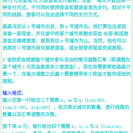
用 cj 元现金或 dj 元旅游金支付路费。注意： 每次只能选择一
种支付方式，不可同时使用现金和旅游金混合支付。但对于不
同的线路，旅客可以自由选择不同的支付方式。
森森决定从 1 号城市出发，到 n 号城市去。他打算在出发前
准备一些现金，并在途中的某个城市将剩余现金 全部 换成旅
游金后继续旅游，直到到达 n 号城市为止。当然，他也可以
选择在 1 号城市就兑换旅游金，或全部使用现金完成旅程。
Z 省政府会根据每个城市参与活动的情况调整汇率（即调整在
某个城市 1 元现金能换多少旅游金）。现在你需要帮助森森计
算一下，在每次调整之后最少需要携带多少现金才能完成他的
旅程。
输入格式:
输入在第一行给出三个整数 n，m 与 q（1≤n≤105​，
1≤m≤2×105，1≤q≤105），依次表示城市的数量、旅行线路的
数量以及汇率调整的次数。
接下来 m 行，每行给出四个整数 u，v，c 与 d（1≤u,v≤n，