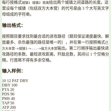
每行按格式
给出两个城镇之间道路的长度。这
城镇1 城镇2 距离
里设每个城镇（包括双方大本营）的代号是由 3 个大写英文字
母组成的字符串。
输出格式：
按照题目要求找到最合适的进攻路径（题目保证速度最快、解
放最多、杀伤最强的路径是唯一的），并在第一行按照格式
己
输出。第二行顺序输出最快进
方大本营->城镇1->...->敌方大本营
攻路径的条数、最短进攻距离、歼敌总数，其间以 1 个空格分
隔，行首尾不得有多余空格。
输入样例：
10 12 PAT DBY
DBY 100
PTA 20
PDS 90
PMS 40
TAP 50
ATP 200