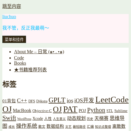
跳至内容
liuchuo
我不管，反正我最萌～
菜单和挂件
About Me – 日常 (๑• . •๑)
Code
Books
★书籍推荐列表
标签
LeetCode
GPLT
C++
ios
iOS开发
01背包
DFS
Dijkstra
OJ
PAT
OJ
Python
MacBook
POJ
Objective-C
STL
Sublime
Swift
思维导
动态规划
天梯赛
Xcode
人性
WordPress
人生意义
历史
操作系统
图
数据结构
离散数
散文
汇编
成长
文艺
最短路径
知识点整理