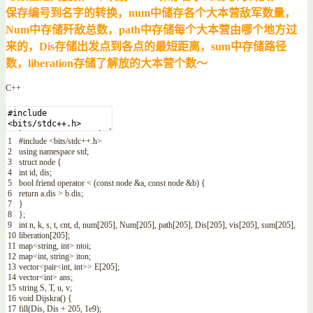
保存编号到名字的转换，num中储存各个大本营敌军数量，
Num中存储歼敌总数，path中存储每个大本营由哪个地方过
来的，Dis存储出发点到各点的最短距离，sum中存储路径
数，liberation存储了解放的大本营个数～
C++
1
#include <bits/stdc++.h>
2
using
namespace
std
;
3
struct
node
{
4
int
id
,
dis
;
5
bool
friend
operator
<
(
const
node
&a
,
const
node
&b
)
{
6
return
a
.
dis
>
b
.
dis
;
7
}
8
}
;
9
int
n
,
k
,
s
,
t
,
cnt
,
d
,
num
[
205
]
,
Num
[
205
]
,
path
[
205
]
,
Dis
[
205
]
,
vis
[
205
]
,
sum
[
205
]
,
10
liberation
[
205
]
;
11
map
<
string
,
int
>
ntoi
;
12
map
<
int
,
string
>
iton
;
13
vector
<
pair
<
int
,
int
>>
E
[
205
]
;
14
vector
<
int
>
ans
;
15
string
S
,
T
,
u
,
v
;
16
void
Dijskra
(
)
{
17
fill
(
Dis
,
Dis
+
205
,
1e9
)
;