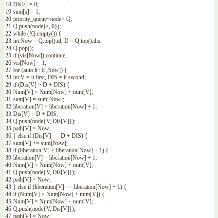
18
Dis
[
s
]
=
0
;
19
sum
[
s
]
=
1
;
20
priority_queue
<
node
>
Q
;
21
Q
.
push
(
node
{
s
,
0
}
)
;
22
while
(
!
Q
.
empty
(
)
)
{
23
int
Now
=
Q
.
top
(
)
.
id
,
D
=
Q
.
top
(
)
.
dis
;
24
Q
.
pop
(
)
;
25
if
(
vis
[
Now
]
)
continue
;
26
vis
[
Now
]
=
1
;
27
for
(
auto
it
:
E
[
Now
]
)
{
28
int
V
=
it
.
first
,
DIS
=
it
.
second
;
29
if
(
Dis
[
V
]
>
D
+
DIS
)
{
30
Num
[
V
]
=
Num
[
Now
]
+
num
[
V
]
;
31
sum
[
V
]
=
sum
[
Now
]
;
32
liberation
[
V
]
=
liberation
[
Now
]
+
1
;
33
Dis
[
V
]
=
D
+
DIS
;
34
Q
.
push
(
node
{
V
,
Dis
[
V
]
}
)
;
35
path
[
V
]
=
Now
;
36
}
else
if
(
Dis
[
V
]
==
D
+
DIS
)
{
37
sum
[
V
]
+=
sum
[
Now
]
;
38
if
(
liberation
[
V
]
<
liberation
[
Now
]
+
1
)
{
39
liberation
[
V
]
=
liberation
[
Now
]
+
1
;
40
Num
[
V
]
=
Num
[
Now
]
+
num
[
V
]
;
41
Q
.
push
(
node
{
V
,
Dis
[
V
]
}
)
;
42
path
[
V
]
=
Now
;
43
}
else
if
(
liberation
[
V
]
==
liberation
[
Now
]
+
1
)
{
44
if
(
Num
[
V
]
<
Num
[
Now
]
+
num
[
V
]
)
{
45
Num
[
V
]
=
Num
[
Now
]
+
num
[
V
]
;
46
Q
.
push
(
node
{
V
,
Dis
[
V
]
}
)
;
47
path
[
V
]
=
Now
;