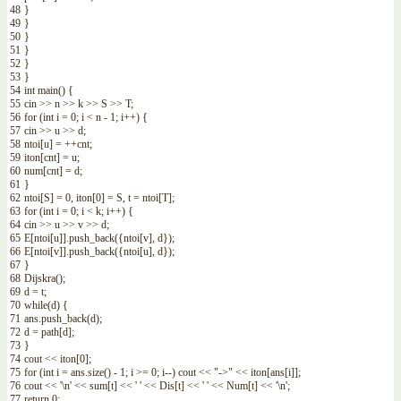
48
}
49
}
50
}
51
}
52
}
53
}
54
int
main
(
)
{
55
cin
>>
n
>>
k
>>
S
>>
T
;
56
for
(
int
i
=
0
;
i
<
n
-
1
;
i
++
)
{
57
cin
>>
u
>>
d
;
58
ntoi
[
u
]
=
++
cnt
;
59
iton
[
cnt
]
=
u
;
60
num
[
cnt
]
=
d
;
61
}
62
ntoi
[
S
]
=
0
,
iton
[
0
]
=
S
,
t
=
ntoi
[
T
]
;
63
for
(
int
i
=
0
;
i
<
k
;
i
++
)
{
64
cin
>>
u
>>
v
>>
d
;
65
E
[
ntoi
[
u
]
]
.
push_back
(
{
ntoi
[
v
]
,
d
}
)
;
66
E
[
ntoi
[
v
]
]
.
push_back
(
{
ntoi
[
u
]
,
d
}
)
;
67
}
68
Dijskra
(
)
;
69
d
=
t
;
70
while
(
d
)
{
71
ans
.
push_back
(
d
)
;
72
d
=
path
[
d
]
;
73
}
74
cout
<<
iton
[
0
]
;
75
for
(
int
i
=
ans
.
size
(
)
-
1
;
i
>=
0
;
i
--
)
cout
<<
"->"
<<
iton
[
ans
[
i
]
]
;
76
cout
<<
'\n'
<<
sum
[
t
]
<<
' '
<<
Dis
[
t
]
<<
' '
<<
Num
[
t
]
<<
'\n'
;
77
return
0
;