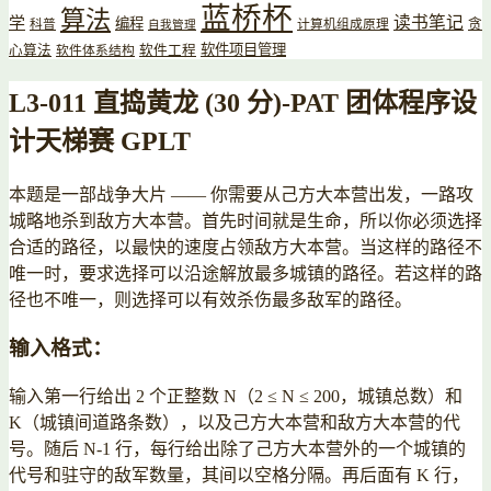
蓝桥杯
算法
读书笔记
学
编程
贪
科普
计算机组成原理
自我管理
软件项目管理
心算法
软件工程
软件体系结构
L3-011 直捣黄龙 (30 分)-PAT 团体程序设
计天梯赛 GPLT
本题是一部战争大片 —— 你需要从己方大本营出发，一路攻
城略地杀到敌方大本营。首先时间就是生命，所以你必须选择
合适的路径，以最快的速度占领敌方大本营。当这样的路径不
唯一时，要求选择可以沿途解放最多城镇的路径。若这样的路
径也不唯一，则选择可以有效杀伤最多敌军的路径。
输入格式：
输入第一行给出 2 个正整数 N（2 ≤ N ≤ 200，城镇总数）和
K（城镇间道路条数），以及己方大本营和敌方大本营的代
号。随后 N-1 行，每行给出除了己方大本营外的一个城镇的
代号和驻守的敌军数量，其间以空格分隔。再后面有 K 行，