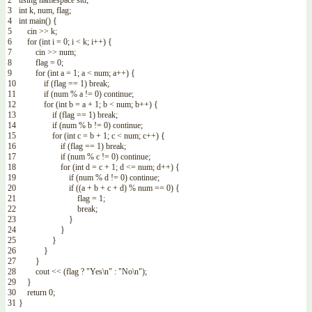
2
using
namespace
std
;
3
int
k
,
num
,
flag
;
4
int
main
(
)
{
5
cin
>>
k
;
6
for
(
int
i
=
0
;
i
<
k
;
i
++
)
{
7
cin
>>
num
;
8
flag
=
0
;
9
for
(
int
a
=
1
;
a
<
num
;
a
++
)
{
10
if
(
flag
==
1
)
break
;
11
if
(
num
%
a
!=
0
)
continue
;
12
for
(
int
b
=
a
+
1
;
b
<
num
;
b
++
)
{
13
if
(
flag
==
1
)
break
;
14
if
(
num
%
b
!=
0
)
continue
;
15
for
(
int
c
=
b
+
1
;
c
<
num
;
c
++
)
{
16
if
(
flag
==
1
)
break
;
17
if
(
num
%
c
!=
0
)
continue
;
18
for
(
int
d
=
c
+
1
;
d
<=
num
;
d
++
)
{
19
if
(
num
%
d
!=
0
)
continue
;
20
if
(
(
a
+
b
+
c
+
d
)
%
num
==
0
)
{
21
flag
=
1
;
22
break
;
23
}
24
}
25
}
26
}
27
}
28
cout
<<
(
flag
?
"Yes\n"
:
"No\n"
)
;
29
}
30
return
0
;
31
}