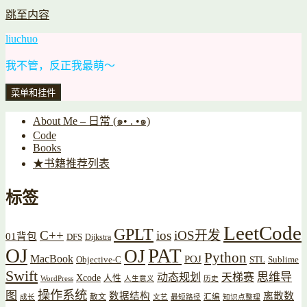
跳至内容
liuchuo
我不管，反正我最萌～
菜单和挂件
About Me – 日常 (๑• . •๑)
Code
Books
★书籍推荐列表
标签
LeetCode
GPLT
C++
ios
iOS开发
01背包
DFS
Dijkstra
OJ
PAT
OJ
Python
MacBook
POJ
Objective-C
STL
Sublime
Swift
思维导
动态规划
天梯赛
Xcode
人性
WordPress
人生意义
历史
操作系统
图
数据结构
离散数
散文
汇编
成长
文艺
最短路径
知识点整理