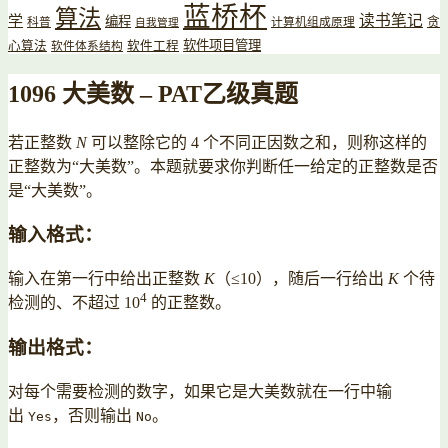
蓝桥杯
算法
读书笔记
学
编程
贪
科普
计算机组成原理
自我管理
软件项目管理
心算法
软件工程
软件体系结构
1096 大美数 – PAT乙级真题
若正整数
N
可以整除它的 4 个不同正因数之和，则称这样的
正整数为“大美数”。本题就要求你判断任一给定的正整数是否
是“大美数”。
输入格式：
输入在第一行中给出正整数
K
（≤10），随后一行给出
K
个待
4
检测的、不超过 10
的正整数。
输出格式：
对每个需要检测的数字，如果它是大美数就在一行中输
出
，否则输出
。
Yes
No