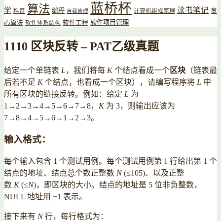
蓝桥杯
算法
读书笔记
学
编程
贪
科普
计算机组成原理
自我管理
软件项目管理
心算法
软件工程
软件体系结构
1110 区块反转 – PAT乙级真题
给定一个单链表
L
，我们将每
K
个结点看成一个
区块
（链表最
后若不足
K
个结点，也看成一个区块），请编写程序将
L
中
所有区块的链接反转。例如：给定
L
为
1→2→3→4→5→6→7→8，
K
为 3，则输出应该为
7→8→4→5→6→1→2→3。
输入格式：
每个输入包含 1 个测试用例。每个测试用例第 1 行给出第 1 个
结点的地址、结点总个数正整数
N
(≤105)、以及正整
数
K
(≤
N
)，即区块的大小。结点的地址是 5 位非负整数，
NULL 地址用 −1 表示。
接下来有
N
行，每行格式为：