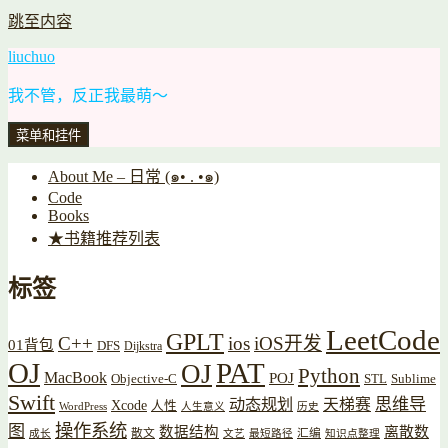
跳至内容
liuchuo
我不管，反正我最萌～
菜单和挂件
About Me – 日常 (๑• . •๑)
Code
Books
★书籍推荐列表
标签
LeetCode
GPLT
C++
ios
iOS开发
01背包
DFS
Dijkstra
OJ
PAT
OJ
Python
MacBook
POJ
Objective-C
STL
Sublime
Swift
思维导
动态规划
天梯赛
Xcode
人性
WordPress
人生意义
历史
操作系统
图
数据结构
离散数
散文
汇编
成长
文艺
最短路径
知识点整理