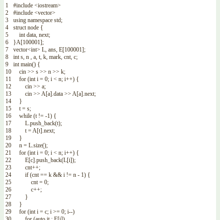
1
#include <iostream>
2
#include <vector>
3
using
namespace
std
;
4
struct
node
{
5
int
data
,
next
;
6
}
A
[
100001
]
;
7
vector
<
int
>
L
,
ans
,
E
[
100001
]
;
8
int
s
,
n
,
a
,
t
,
k
,
mark
,
cnt
,
c
;
9
int
main
(
)
{
10
cin
>>
s
>>
n
>>
k
;
11
for
(
int
i
=
0
;
i
<
n
;
i
++
)
{
12
cin
>>
a
;
13
cin
>>
A
[
a
]
.
data
>>
A
[
a
]
.
next
;
14
}
15
t
=
s
;
16
while
(
t
!=
-
1
)
{
17
L
.
push_back
(
t
)
;
18
t
=
A
[
t
]
.
next
;
19
}
20
n
=
L
.
size
(
)
;
21
for
(
int
i
=
0
;
i
<
n
;
i
++
)
{
22
E
[
c
]
.
push_back
(
L
[
i
]
)
;
23
cnt
++
;
24
if
(
cnt
==
k
&&
i
!=
n
-
1
)
{
25
cnt
=
0
;
26
c
++
;
27
}
28
}
29
for
(
int
i
=
c
;
i
>=
0
;
i
--
)
30
for
(
auto
it
:
E
[
i
]
)