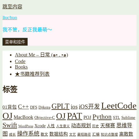
跳至内容
liuchuo
我不管，反正我最萌～
菜单和挂件
About Me – 日常 (๑• . •๑)
Code
Books
★书籍推荐列表
标签
LeetCode
GPLT
C++
ios
iOS开发
01背包
DFS
Dijkstra
OJ
PAT
OJ
Python
MacBook
POJ
Objective-C
STL
Sublime
Swift
思维导
动态规划
天梯赛
Xcode
人性
WordPress
人生意义
历史
操作系统
图
数据结构
离散数
散文
汇编
成长
文艺
最短路径
知识点整理