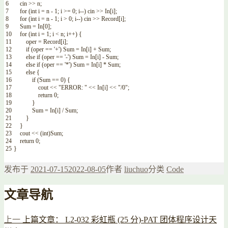
6
cin
>>
n
;
7
for
(
int
i
=
n
-
1
;
i
>=
0
;
i
--
)
cin
>>
In
[
i
]
;
8
for
(
int
i
=
n
-
1
;
i
>
0
;
i
--
)
cin
>>
Record
[
i
]
;
9
Sum
=
In
[
0
]
;
10
for
(
int
i
=
1
;
i
<
n
;
i
++
)
{
11
oper
=
Record
[
i
]
;
12
if
(
oper
==
'+'
)
Sum
=
In
[
i
]
+
Sum
;
13
else
if
(
oper
==
'-'
)
Sum
=
In
[
i
]
-
Sum
;
14
else
if
(
oper
==
'*'
)
Sum
=
In
[
i
]
*
Sum
;
15
else
{
16
if
(
Sum
==
0
)
{
17
cout
<<
"ERROR: "
<<
In
[
i
]
<<
"/0"
;
18
return
0
;
19
}
20
Sum
=
In
[
i
]
/
Sum
;
21
}
22
}
23
cout
<<
(
int
)
Sum
;
24
return
0
;
25
}
发布于
2021-07-15
2022-08-05
作者
liuchuo
分类
Code
文章导航
上一
上篇文章：
L2-032 彩虹瓶 (25 分)-PAT 团体程序设计天