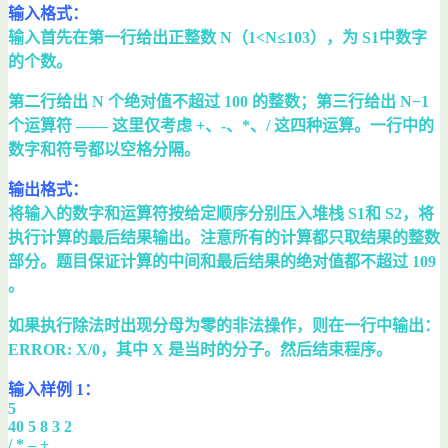
输入格式：
输入首先在第一行给出正整数 N（1<N≤103），为 S1​中数字
的个数。
第二行给出 N 个绝对值不超过 100 的整数；第三行给出 N−1
个运算符 —— 这里仅考虑 +、-、*、/ 这四种运算。一行中的
数字和符号都以空格分隔。
输出格式：
将输入的数字和运算符按给定顺序分别压入堆栈 S​1和 S2，将
执行计算的最后结果输出。注意所有的计算都只取结果的整数
部分。题目保证计算的中间和最后结果的绝对值都不超过 109
。
如果执行除法时出现分母为零的非法操作，则在一行中输出：
ERROR: X/0，其中 X 是当时的分子。然后结束程序。
输入样例 1：
5
40 5 8 3 2
/ * – +